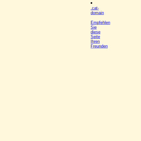
.cat-
domain
Empfehlen
Sie
diese
Seite
Ihren
Freunden