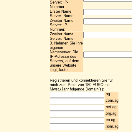
Server: IP-
Nummer:
Erster Name
Server: Name:
Zweiter Name
Server: IP-
Nummer:
Zweiter Name
Server: Name:
3. Nehmen Sie Ihre
eigenen
Nameserver. Die
IP-Adresse des
Servers, auf dem
unsere Website
liegt, lautet:
Registrieren und konnektieren Sie für
mich zum Preis von 180 EURO incl.
Mwst./Jahr folgende Domain(s):
.ag
.com.ag
.net.ag
.org.ag
.co.ag
.nom.ag