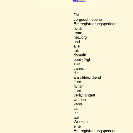
Die
vorgeschriebene
Erstregistrierungsperiode
fï¿½r
.com,
net,.org
und
alle
.uk-
domain
betrï¿½gt
zwei
Jahre,
die
anschlieï¿½end
Jahr
fï¿½r
Jahr
verlï¿½ngert
werden
kann.
Es
ist
auf
Wunsch
eine
Erstregistrierungsperiode