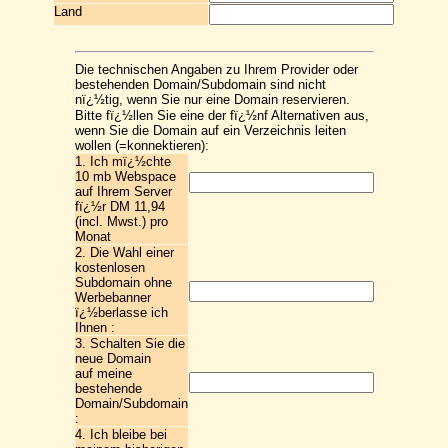
Land
Die technischen Angaben zu Ihrem Provider oder
bestehenden Domain/Subdomain sind nicht
nï¿½tig, wenn Sie nur eine Domain reservieren.
Bitte fï¿½llen Sie eine der fï¿½nf Alternativen aus,
wenn Sie die Domain auf ein Verzeichnis leiten
wollen (=konnektieren):
1. Ich mï¿½chte
10 mb Webspace
auf Ihrem Server
fï¿½r DM 11,94
(incl. Mwst.) pro
Monat
2. Die Wahl einer
kostenlosen
Subdomain ohne
Werbebanner
ï¿½berlasse ich
Ihnen :
3. Schalten Sie die
neue Domain
auf meine
bestehende
Domain/Subdomain
:
4. Ich bleibe bei