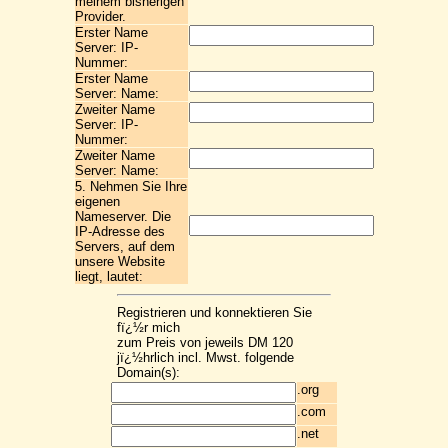
meinem bisherigen
Provider.
Erster Name
Server: IP-
Nummer:
Erster Name
Server: Name:
Zweiter Name
Server: IP-
Nummer:
Zweiter Name
Server: Name:
5. Nehmen Sie Ihre
eigenen
Nameserver. Die
IP-Adresse des
Servers, auf dem
unsere Website
liegt, lautet:
Registrieren und konnektieren Sie
fï¿½r mich
zum Preis von jeweils DM 120
jï¿½hrlich incl. Mwst. folgende
Domain(s):
.org
.com
.net