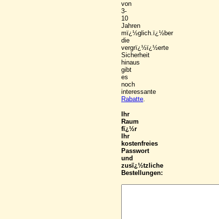
von
3-
10
Jahren
mï¿½glich.ï¿½ber
die
vergrï¿½ï¿½erte
Sicherheit
hinaus
gibt
es
noch
interessante
Rabatte
.
Ihr
Raum
fï¿½r
Ihr
kostenfreies
Passwort
und
zusï¿½tzliche
Bestellungen: