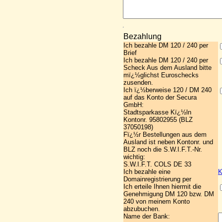
Bezahlung
Ich bezahle DM 120 / 240 per
Brief
Ich bezahle DM 120 / 240 per
Scheck Aus dem Ausland bitte
mï¿½glichst Euroschecks
zusenden.
Ich ï¿½berweise 120 / DM 240
auf das Konto der Secura
GmbH:
Stadtsparkasse Kï¿½ln
Kontonr. 95802955 (BLZ
37050198)
Fï¿½r Bestellungen aus dem
Ausland ist neben Kontonr. und
BLZ noch die S.W.I.F.T.-Nr.
wichtig:
S.W.I.F.T. COLS DE 33
Ich bezahle eine
K
Domainregistrierung per
Ich erteile Ihnen hiermit die
Genehmigung DM 120 bzw. DM
240 von meinem Konto
abzubuchen.
Name der Bank: