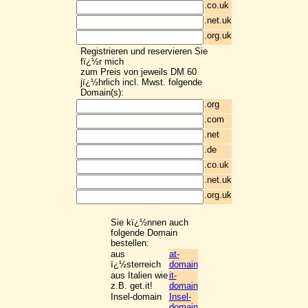
.co.uk
.net.uk
.org.uk
Registrieren und reservieren Sie
fï¿½r mich
zum Preis von jeweils DM 60
jï¿½hrlich incl. Mwst. folgende
Domain(s):
.org
.com
.net
.de
.co.uk
.net.uk
.org.uk
Sie kï¿½nnen auch
folgende Domain
bestellen:
aus
at-
ï¿½sterreich
domain
aus Italien wie
it-
z.B. get.it!
domain
Insel-domain
Insel-
domain