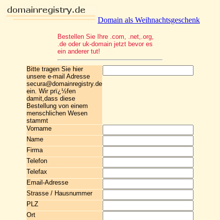
Domain als Weihnachtsgeschenk
Bestellen Sie Ihre .com, .net,.org,
.de oder uk-domain jetzt bevor es
ein anderer tut!
Bitte tragen Sie hier
unsere e-mail Adresse
secura@domainregistry.de
ein. Wir prï¿½fen
damit,dass diese
Bestellung von einem
menschlichen Wesen
stammt
Vorname
Name
Firma
Telefon
Telefax
Email-Adresse
Strasse / Hausnummer
PLZ
Ort