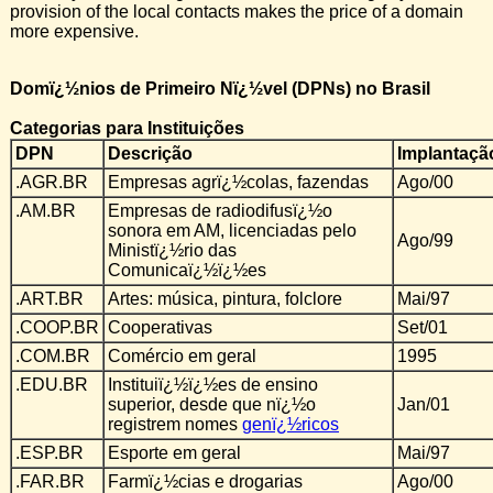
provision of the local contacts makes the price of a domain
more expensive.
Domï¿½nios de Primeiro Nï¿½vel (DPNs) no Brasil
Categorias para Instituições
DPN
Descrição
Implantaçã
.AGR.BR
Empresas agrï¿½colas, fazendas
Ago/00
.AM.BR
Empresas de radiodifusï¿½o
sonora em AM, licenciadas pelo
Ago/99
Ministï¿½rio das
Comunicaï¿½ï¿½es
.ART.BR
Artes: música, pintura, folclore
Mai/97
.COOP.BR
Cooperativas
Set/01
.COM.BR
Comércio em geral
1995
.EDU.BR
Instituiï¿½ï¿½es de ensino
superior, desde que nï¿½o
Jan/01
registrem nomes
genï¿½ricos
.ESP.BR
Esporte em geral
Mai/97
.FAR.BR
Farmï¿½cias e drogarias
Ago/00