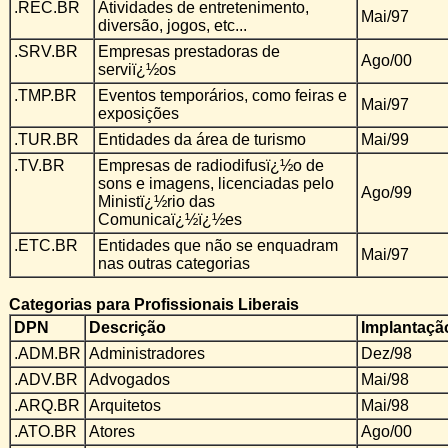
.REC.BR
Atividades de entretenimento,
Mai/97
diversão, jogos, etc...
.SRV.BR
Empresas prestadoras de
Ago/00
serviï¿½os
.TMP.BR
Eventos temporários, como feiras e
Mai/97
exposições
.TUR.BR
Entidades da área de turismo
Mai/99
.TV.BR
Empresas de radiodifusï¿½o de
sons e imagens, licenciadas pelo
Ago/99
Ministï¿½rio das
Comunicaï¿½ï¿½es
.ETC.BR
Entidades que não se enquadram
Mai/97
nas outras categorias
Categorias para Profissionais Liberais
DPN
Descrição
Implantaçã
.ADM.BR
Administradores
Dez/98
.ADV.BR
Advogados
Mai/98
.ARQ.BR
Arquitetos
Mai/98
.ATO.BR
Atores
Ago/00