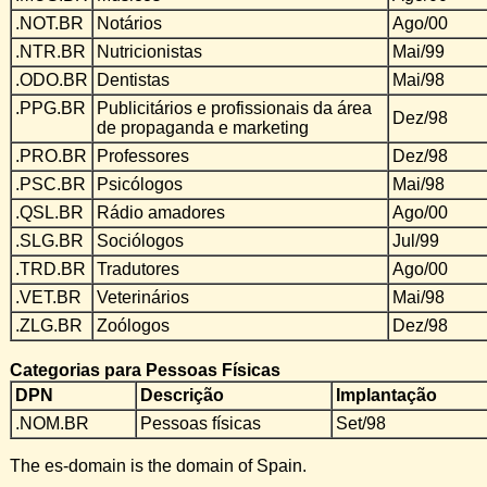
.NOT.BR
Notários
Ago/00
.NTR.BR
Nutricionistas
Mai/99
.ODO.BR
Dentistas
Mai/98
.PPG.BR
Publicitários e profissionais da área
Dez/98
de propaganda e marketing
.PRO.BR
Professores
Dez/98
.PSC.BR
Psicólogos
Mai/98
.QSL.BR
Rádio amadores
Ago/00
.SLG.BR
Sociólogos
Jul/99
.TRD.BR
Tradutores
Ago/00
.VET.BR
Veterinários
Mai/98
.ZLG.BR
Zoólogos
Dez/98
Categorias para Pessoas Físicas
DPN
Descrição
Implantação
.NOM.BR
Pessoas físicas
Set/98
The es-domain is the domain of Spain.