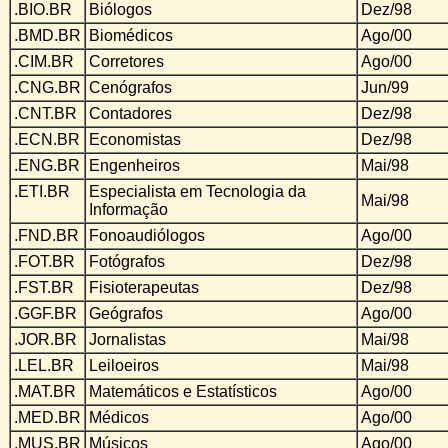
.BIO.BR
Biólogos
Dez/98
.BMD.BR
Biomédicos
Ago/00
.CIM.BR
Corretores
Ago/00
.CNG.BR
Cenógrafos
Jun/99
.CNT.BR
Contadores
Dez/98
.ECN.BR
Economistas
Dez/98
.ENG.BR
Engenheiros
Mai/98
.ETI.BR
Especialista em Tecnologia da
Mai/98
Informação
.FND.BR
Fonoaudiólogos
Ago/00
.FOT.BR
Fotógrafos
Dez/98
.FST.BR
Fisioterapeutas
Dez/98
.GGF.BR
Geógrafos
Ago/00
.JOR.BR
Jornalistas
Mai/98
.LEL.BR
Leiloeiros
Mai/98
.MAT.BR
Matemáticos e Estatísticos
Ago/00
.MED.BR
Médicos
Ago/00
.MUS.BR
Músicos
Ago/00