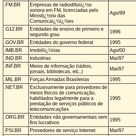
.FM.BR
Empresas de radiodifusï¿½o
sonora em FM, licenciadas pelo
Ago/99
Ministï¿½rio das
Comunicaï¿½ï¿½es
.G12.BR
Entidades de ensino de primeiro e
1996
segundo grau
.GOV.BR
Entidades do governo federal
1995
.IMB.BR
Imobiliï¿½rias
Ago/00
.IND.BR
Industrias
Mai/97
.INF.BR
Meios de informação (rádios,
Mai/97
jornais, bibliotecas, etc..)
.MIL.BR
Forças Armadas Brasileiras
1995
.NET.BR
Exclusivamente para provedores de
meios físicos de comunicação,
habilitados legalmente para a
1995
prestação de serviços públicos de
telecomunicações
.ORG.BR
Entidades não governamentais sem
1995
fins lucrativos
.PSI.BR
Provedores de serviço Internet
Mai/97