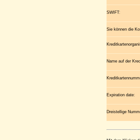
SWIFT:
Sie können die Ko
Kreditkartenorgani
Name auf der Kred
Kreditkartennumm
Expiration date:
Dreistellige Numme