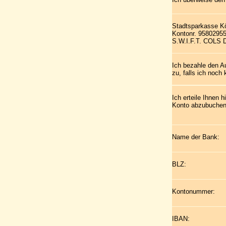
Stadtsparkasse K
Kontonr. 9580295
S.W.I.F.T. COLS
Ich bezahle den A
zu, falls ich noch
Ich erteile Ihnen
Konto abzubuchen
Name der Bank:
BLZ:
Kontonummer:
IBAN: