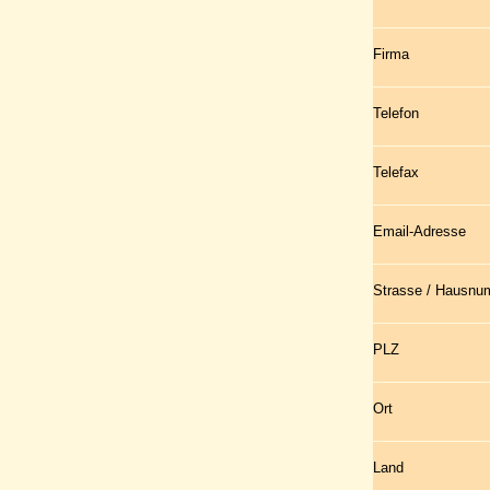
Firma
Telefon
Telefax
Email-Adresse
Strasse / Hausn
PLZ
Ort
Land