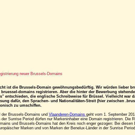
gistrierung neuer Brussels-Domains
cht ist die Brussels-Domain gewöhnungsbedürftig. Wir würden lieber b
 bruessel-domains registrieren. Aber die hinter der Bewerbung stehend
ls" entschieden, die englische Schreibweise für Brüssel. Vielleicht war d
ung dafür, den Sprachen- und Nationalitäten-Streit (hier zwischen .bru
monisch zu umschiffen.
d der Brussels-Domains und
Vlaanderen-Domains
geht vom 1. September 201
 der Sunrise Period dürfen nur Markeninhaber eine Domain registrieren. Die Re
mains und Brussels-Domains hat den Kreis noch enger gezogen: Bei diesen
europäischer Marken und von Marken der Benelux-Länder in der Sunrise Peri