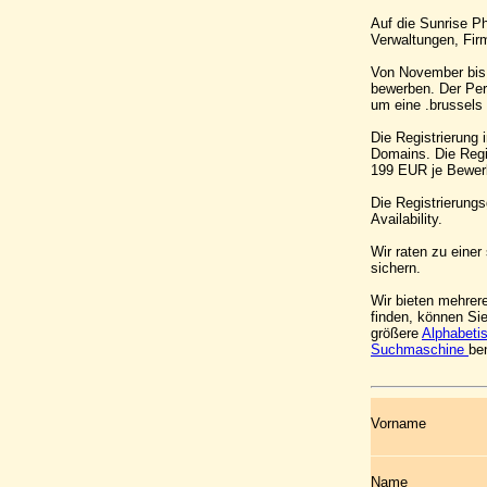
Auf die Sunrise Ph
Verwaltungen, Fir
Von November bis
bewerben. Der Per
um eine .brussels 
Die Registrierung
Domains. Die Regi
199 EUR je Bewer
Die Registrierung
Availability.
Wir raten zu eine
sichern.
Wir bieten mehrer
finden, können Si
größere
Alphabeti
Suchmaschine
be
Vorname
Name