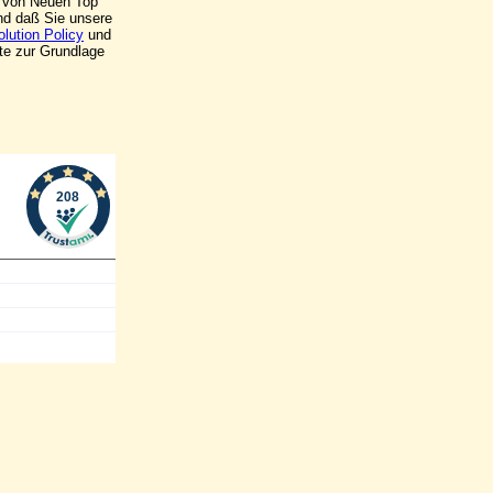
ng von Neuen Top
und daß Sie unsere
lution Policy
und
te zur Grundlage