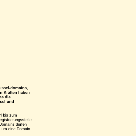
russel-domains,
en Kräften haben
as die
ssel und
4 bis zum
gistrierungsstelle
 Domains dürfen
od um eine Domain