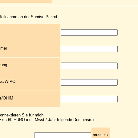
 Teilnahme an der Sunrise Period
mmer
rung
rke/WIPO
ke/OHIM
konnektieren Sie für mich
eils 60 EURO incl. Mwst./ Jahr folgende Domains(s):
.brussels