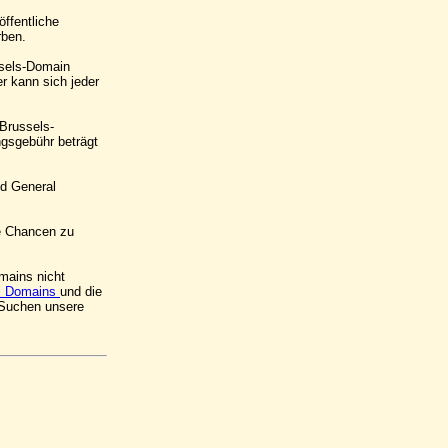
ffentliche
rben.
ssels-Domain
r kann sich jeder
 Brussels-
gsgebühr beträgt
nd General
le Chancen zu
mains nicht
l Domains
und die
 Suchen unsere