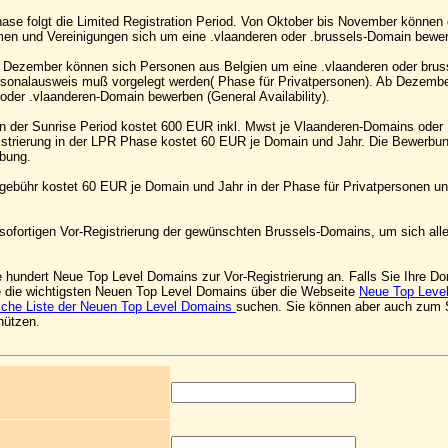
ase folgt die Limited Registration Period. Von Oktober bis November können ö
men und Vereinigungen sich um eine .vlaanderen oder .brussels-Domain bewe
 Dezember können sich Personen aus Belgien um eine .vlaanderen oder bru
sonalausweis muß vorgelegt werden( Phase für Privatpersonen). Ab Dezembe
oder .vlaanderen-Domain bewerben (General Availability).
 in der Sunrise Period kostet 600 EUR inkl. Mwst je Vlaanderen-Domains oder
strierung in der LPR Phase kostet 60 EUR je Domain und Jahr. Die Bewerbun
bung.
sgebühr kostet 60 EUR je Domain und Jahr in der Phase für Privatpersonen u
r sofortigen Vor-Registrierung der gewünschten Brussels-Domains, um sich al
e hundert Neue Top Level Domains zur Vor-Registrierung an. Falls Sie Ihre Do
e die wichtigsten Neuen Top Level Domains über die Webseite
Neue Top Leve
sche Liste der Neuen Top Level Domains
suchen. Sie können aber auch zum
nützen.