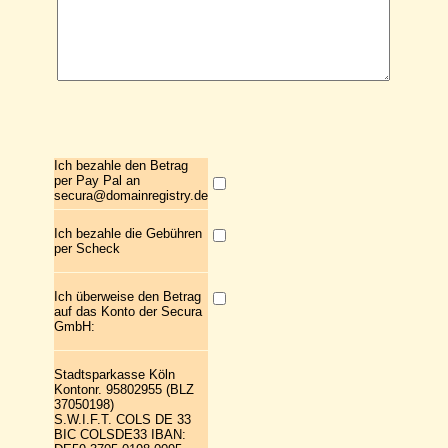
Ich bezahle den Betrag
per Pay Pal an
secura@domainregistry.de
Ich bezahle die Gebühren
per Scheck
Ich überweise den Betrag
auf das Konto der Secura
GmbH:
Stadtsparkasse Köln
Kontonr. 95802955 (BLZ
37050198)
S.W.I.F.T. COLS DE 33
BIC COLSDE33 IBAN: