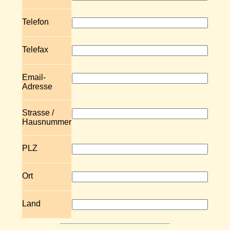
Telefon
Telefax
Email-
Adresse
Strasse /
Hausnummer
PLZ
Ort
Land