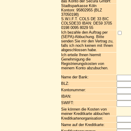
das Konto der Secura GmbH:
Stadtsparkasse Köln
Kontonr. 95802955 (BLZ
37050198)
S.W.I.F.T. COLS DE 33 BIC
COLSDE33 IBAN: DE59 3705
0198 0095 8029 55
Ich bezahle den Auftrag per
(SEPA)-Abbuchung. Bitte
senden Sie mir den Vertrag zu,
falls ich noch keinen mit Ihnen
abgeschlossen habe.
Ich erteile Ihnen hiermit
Genehmigung die
Registrierungskosten von
meinem Konto abzubuchen.
Name der Bank:
BLZ:
Kontonummer:
IBAN:
SWIFT:
Sie können die Kosten von
meiner Kreditkarte abbuchen
Kreditkartenorganisation:
Name auf der Kreditkarte: