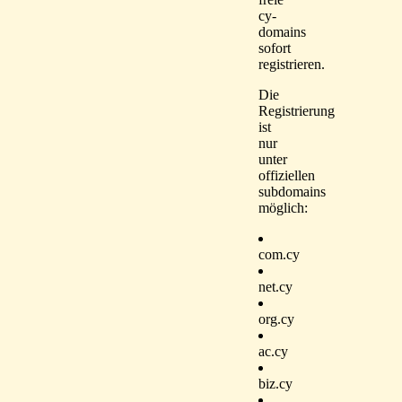
cy-
domains
sofort
registrieren.
Die
Registrierung
ist
nur
unter
offiziellen
subdomains
möglich:
com.cy
net.cy
org.cy
ac.cy
biz.cy