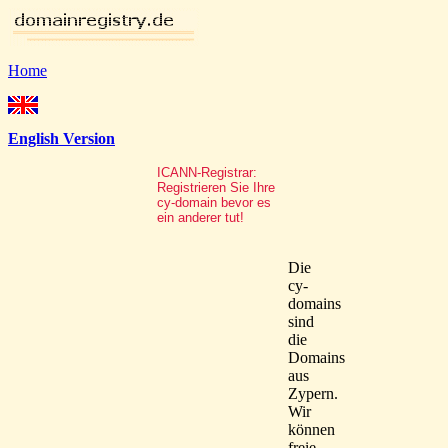
Home
English Version
ICANN-Registrar:
Registrieren Sie Ihre
cy-domain bevor es
ein anderer tut!
Die
cy-
domains
sind
die
Domains
aus
Zypern.
Wir
können
freie