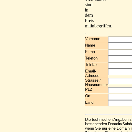
sind
in
dem
Preis
mitinbegriffen.
Vorname
Name
Firma
Telefon
Telefax
Email-
Adresse
Strasse /
Hausnummer
PLZ
Ort
Land
Die technischen Angaben z
bestehenden Domain/Subdom
wenn Sie nur eine Domain r