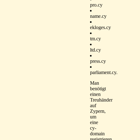
pro.cy
name.cy
ekloges.cy
tm.cy
ltd.cy
press.cy
parliament.cy.
Man
benötigt
einen
Treuhänder
auf
Zypern,
um
eine
cy-
domain
registrieren