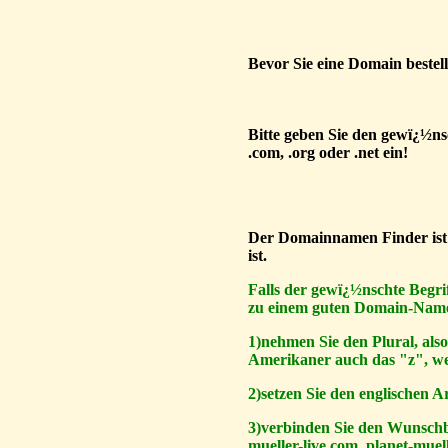
Bevor Sie eine Domain bestelle
Bitte geben Sie den gewï¿½
.com, .org oder .net ein!
Der Domainnamen Finder ist e
ist.
Falls der gewï¿½nschte Begri
zu einem guten Domain-Nam
1)nehmen Sie den Plural, als
Amerikaner auch das "z", wen
2)setzen Sie den englischen A
3)verbinden Sie den Wunschbeg
mueller-live.com, planet-muel