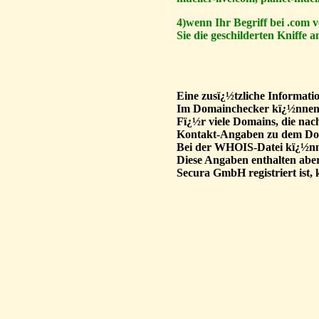
4)wenn Ihr Begriff bei .com v
Sie die geschilderten Kniffe
Eine zusï¿½tzliche Informat
Im Domainchecker kï¿½nnen S
Fï¿½r viele Domains, die nac
Kontakt-Angaben zu dem Do
Bei der WHOIS-Datei kï¿½nnen
Diese Angaben enthalten aber
Secura GmbH registriert ist,