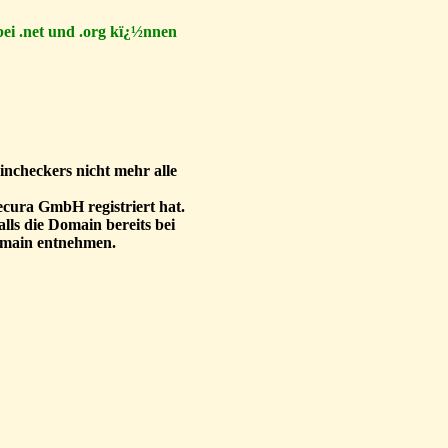
 bei .net und .org kï¿½nnen
incheckers nicht mehr alle
ecura GmbH registriert hat.
lls die Domain bereits bei
Domain entnehmen.