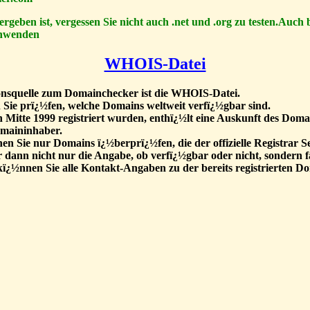
ergeben ist, vergessen Sie nicht auch .net und .org zu testen.Auch
 anwenden
WHOIS-Datei
ionsquelle zum Domainchecker ist die WHOIS-Datei.
ie prï¿½fen, welche Domains weltweit verfï¿½gbar sind.
h Mitte 1999 registriert wurden, enthï¿½lt eine Auskunft des Doma
maininhaber.
 Sie nur Domains ï¿½berprï¿½fen, die der offizielle Registrar S
 dann nicht nur die Angabe, ob verfï¿½gbar oder nicht, sondern fa
 kï¿½nnen Sie alle Kontakt-Angaben zu der bereits registrierten 