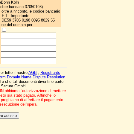
eBonn Köln
odice bancario 37050198)
e oltre a nr.conto. e codice bancario
I.F.T.. Importante:
: DE59 3705 0198 0095 8029 55
ione del domain per
r letto il nostro
AGB
,
Registrants
orm Domain Name Dispute Resolution
N e che tali documenti diventino parte
 la Secura GmbH.
NN abbiamo l'autorizzazione di mettere
sto sia stato pagato.
Affinché lo
 preghiamo di affrettare il pagamento.
esecuzione dell'opera.