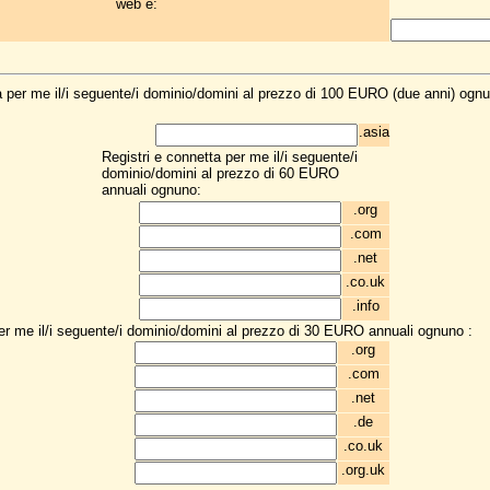
web è:
a per me il/i seguente/i dominio/domini al prezzo di 100 EURO (due anni) ogn
.asia
Registri e connetta per me il/i seguente/i
dominio/domini al prezzo di 60 EURO
annuali ognuno:
.org
.com
.net
.co.uk
.info
 per me il/i seguente/i dominio/domini al prezzo di 30 EURO annuali ognuno :
.org
.com
.net
.de
.co.uk
.org.uk