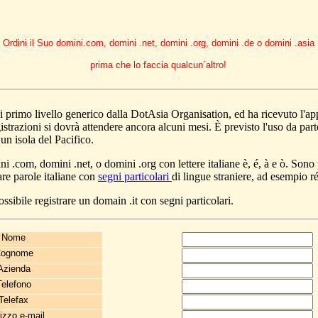
Ordini il Suo domini.com, domini .net, domini .org, domini .de o domini .asia
prima che lo faccia qualcun´altro!
i primo livello generico dalla DotAsia Organisation, ed ha ricevuto l'
gistrazioni si dovrà attendere ancora alcuni mesi. È previsto l'uso da par
 un isola del Pacifico.
i .com, domini .net, o domini .org con lettere italiane è, é, à e ò. Sono p
re parole italiane con
segni particolari
di lingue straniere, ad esempio 
sibile registrare un domain .it con segni particolari.
Nome
ognome
Azienda
Telefono
Telefax
rizzo e-mail