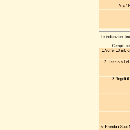
Via / 
Le indicazioni t
Compili pe
1.Vorrei 10 mb d
2. Lascio a Lei
3.Regoli i
5. Prenda i Suoi N