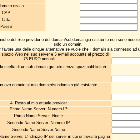
Numero civico
CAP
Cittá
Paese
ecniche del Suo provider o del domain/subdomaingià esistente non sono necess
solo un domain.
r favore una delle cinque alternative se vuole che il domain sia connesso ad u
i spazio Web nel suo server e 5 e-mail accounts al prezzo di
75 EURO annuali
 la scelta di un sub-domain gratuito senza spazi pubblicitari
l nuovo domain al mio domain/subdomain già esistente
4. Resto al mio attuale provider.
Primo Name Server: Numero IP:
Primo Name Server: Nome:
Secondo Name Server: Numero IP:
Secondo Name Server:Nome:
ame Server. L'indirizzo IP del server in cui si trova la pagina