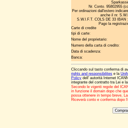
Sparkass
Nr. Conto. 95802955 (c
Per ordinazioni dall'estero indicar
anche il nr. S.W.
S.W.I.F.T. COLS DE 33 IBAN 
Pago la registraz
Carte di credite
tipi di carte:
Nome del proprietario:
Numero della carta di credito:
Data di scadenza:
Banca:
Cliccando sul tasto conferma di ave
rights and responsibilites
e la
Unif
Policy
dell' autorità Internet ICAN
integrante del contratto tra Lei e
Secondo le vigenti regole del ICA
in funzione il domain dopo che que
possa ottenere in tempo breve,
La
Riceverà conto e conferma dopo l'