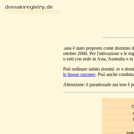
.asia è stato proposto come dominio d
ottobre 2006. Per l'attivazione e le re
o enti con sede in Asia, Australia o in
Può ordinare subito
domini .tv e domin
le lingue europee
. Può anche combina
Attenzione: è paradossale ma non è pos
C
Indi