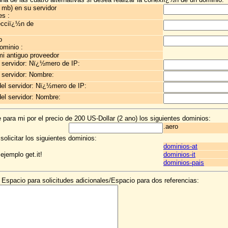
mb) en su servidor
es :
ecciï¿½n de
o
ominio :
i antiguo proveedor
 servidor: Nï¿½mero de IP:
 servidor: Nombre:
el servidor: Nï¿½mero de IP:
l servidor: Nombre:
 para mi por el precio de 200 US-Dollar (2 ano) los siguientes dominios:
.aero
licitar los siguientes dominios:
dominios-at
ejemplo get.it!
dominios-it
dominios-pais
Espacio para solicitudes adicionales/Espacio para dos referencias: