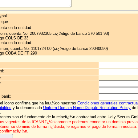
ypal
eque
enta en la entidad
onn, cuenta No. 2007982305 cï¿½digo de banco 370 501 98)
digo COLS DE 33
enta en la entidad
en, cuenta No. 1101724 00 (cï¿½digo de banco 29040090)
digo COBA DE FF 290
rd:
r
r
g bank:
 el icono confirma que ha leï¿½do nuestras
Condiciones generales contractua
bilites
y la denominada
Uniform Domain Name Dispute Resolution Policy
de 
,
entos son el fundamento de la relaciï¿½n contractual entre Ud y Secura Gm
as vigentes de la ICANN ï¿½nicamente podemos conectar un dominio previ
tener su dominio de forma rï¿½pida,
le rogamos el pago de forma inmediata.
 confirmaciï¿½n.