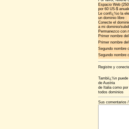
Espacio Web (250 
por 60 US-$ anual
Le confï¿½o la el
un dominio libre :
Conecte el domini
a mi dominio/subd
Permanezco con m
Primer nombre del
Primer nombre del
Segundo nombre d
Segundo nombre de
Registre y conecte
Tambiï¿½n puede so
de Austria
de Italia como por 
todos dominios
Sus comentarios / 