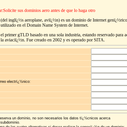
Solicite sus dominios aero antes de que lo haga otro
 (del inglï¿½s aeroplane, aviï¿½n) es un dominio de Internet genï¿½rico
utilizado en el Domain Name System de Internet.
 el primer gTLD basado en una sola industria, estando reservado para a
 la aviaciï¿½n. Fue creado en 2002 y es operado por SITA.
rreo electrï¿½nico:
eserva un dominio, no son necesarios los datos tï¿½cnicos acerca
 subdominio.
 una de las cuatro alternativas si desea realizar la conexiï¿½n de un dominio: