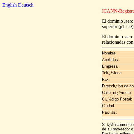
English
Deutsch
ICANN-Registrar:
El dominio .aero
superior (gTLD) 
El dominio .aero
relacionadas con
Nombre
Apellidos
Empresa
Telï¿½fono
Fax:
Direcciï¿½n de co
Calle, nï¿½mero:
Cï¿½digo Postal:
Ciudad:
Paï¿½s:
Si ï¿½nicamente r
de su proveedor o
Por favor, rellene