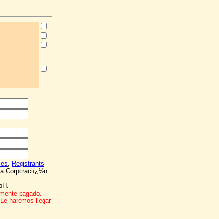
les
,
Registrants
la Corporaciï¿½n
bH.
amente pagado.
 Le haremos llegar