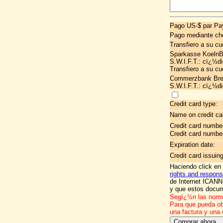
Pago US-$ par Pa
Pago mediante ch
Transfiero a su cu
Sparkasse KoelnB
S.W.I.F.T.: cï¿½
Transfiero a su cu
Commerzbank Brem
S.W.I.F.T.: cï¿½
Credit card type:
Name on credit ca
Credit card numbe
Credit card numbe
Expiration date:
Credit card issuin
Haciendo click en
rights and responsi
de Internet ICANN
y que estos docum
Segï¿½n las norm
Para que pueda ob
una factura y una