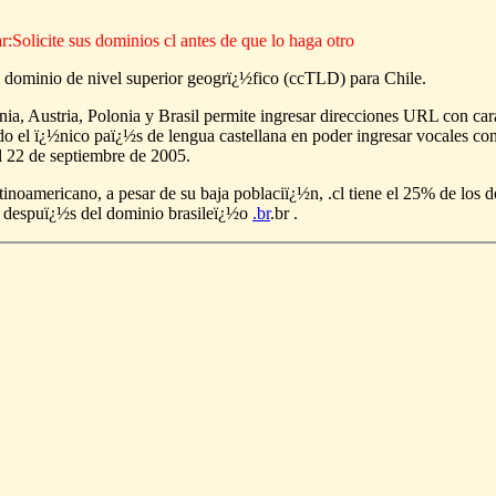
Solicite sus dominios cl antes de que lo haga otro
l dominio de nivel superior geogrï¿½fico (ccTLD) para Chile.
ia, Austria, Polonia y Brasil permite ingresar direcciones URL con car
do el ï¿½nico paï¿½s de lengua castellana en poder ingresar vocales con
el 22 de septiembre de 2005.
tinoamericano, a pesar de su baja poblaciï¿½n, .cl tiene el 25% de los 
 despuï¿½s del dominio brasileï¿½o
.br
.br .