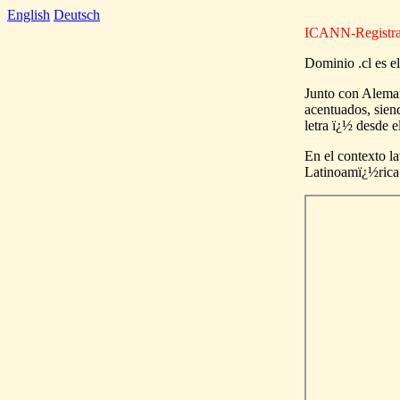
English
Deutsch
ICANN-Registrar:
Dominio .cl es e
Junto con Aleman
acentuados, sien
letra ï¿½ desde 
En el contexto la
Latinoamï¿½rica