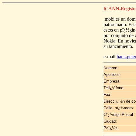
ICANN-Registrar:
.mobi es un dom
patrocinado. Est
estos en pï¿½gin
por conjunto de
Nokia. En novie
su lanzamiento.
e-mail:
hans-pet
Nombre
Apellidos
Empresa
Telï¿½fono
Fax:
Direcciï¿½n de co
Calle, nï¿½mero:
Cï¿½digo Postal:
Ciudad:
Paï¿½s: