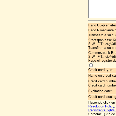
Pago US-$ en efec
Pago 6 mediante 
Transfiero a su cu
Stadtsparkasse K
S.W.I.F.T.: cï¿½
Transfiero a su cu
Commerzbank Brem
S.W.I.F.T.: cï¿½
Pago el registro 
Credit card type:
Name on credit ca
Credit card numbe
Credit card numbe
Expiration date:
Credit card issuin
Haciendo click en
Resolution Policy
Registrants rights 
Corporaciï¿½n de 