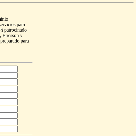
minio
ervicios para
¿½ patrocinado
 Ericsson y
 preparado para