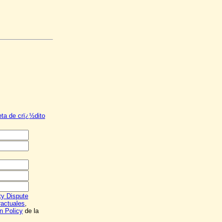
jeta de crï¿½dito
ity Dispute
ractuales
,
n Policy
de la