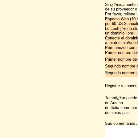
Si ï¿½nicamente r
de su proveedor o
Por favor, rellene
Espacio Web (10 m
por 60 US-$ anual
Le confï¿½o la el
un dominio libre :
Conecte el domini
a mi dominio/subd
Permanezco con m
Primer nombre del
Primer nombre del
Segundo nombre d
Segundo nombre de
Registre y conecte
Tambiï¿½n puede so
de Austria
de Italia como por 
dominios-pais
Sus comentarios / 