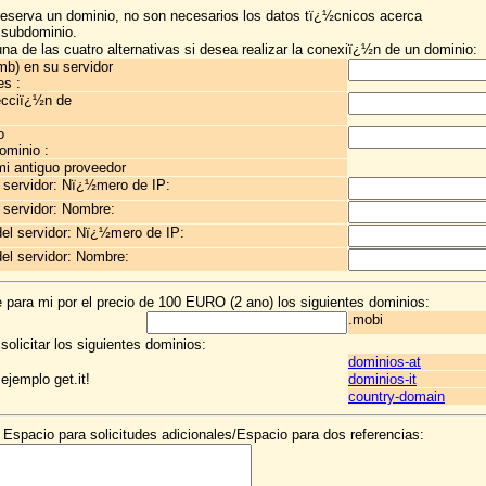
eserva un dominio, no son necesarios los datos tï¿½cnicos acerca
 subdominio.
 una de las cuatro alternativas si desea realizar la conexiï¿½n de un dominio:
b) en su servidor
es :
ecciï¿½n de
o
ominio :
i antiguo proveedor
 servidor: Nï¿½mero de IP:
 servidor: Nombre:
el servidor: Nï¿½mero de IP:
l servidor: Nombre:
 para mi por el precio de 100 EURO (2 ano) los siguientes dominios:
.mobi
licitar los siguientes dominios:
dominios-at
ejemplo get.it!
dominios-it
country-domain
Espacio para solicitudes adicionales/Espacio para dos referencias: