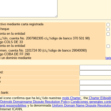
tivo mediante carta registrada
cheque
enta en la entidad
ï¿½ln, cuenta No. 2007982305 cï¿½digo de banco 370 501 98)
digo COLS DE 33
enta en la entidad
en, cuenta No. 1101724 00 (cï¿½digo de banco 29040090)
digo COBA DE FF 290
de un dominio mediante
tar
rd:
r
r
g bank:
 el icono confirma que ha leï¿½do nuestras
mobi Charter
, the
Charter Elibigil
,
Dotmobi Domainname Dispute Resolution Policy
,
Condiciones generales cont
and responsibilites
y la denominada
Uniform Domain Name Dispute Resolutio
Internet ICANN,