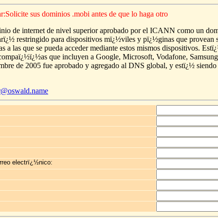
Solicite sus dominios .mobi antes de que lo haga otro
inio de internet de nivel superior aprobado por el ICANN como un do
arï¿½ restringido para dispositivos mï¿½viles y pï¿½ginas que provean s
as a las que se pueda acceder mediante estos mismos dispositivos. Estï
 compaï¿½ï¿½as que incluyen a Google, Microsoft, Vodafone, Samsung,
mbre de 2005 fue aprobado y agregado al DNS global, y estï¿½ siendo
er@oswald.name
rreo electrï¿½nico: