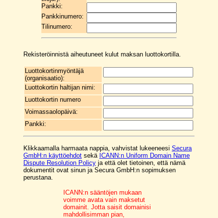
Pankki:
Pankkinumero:
Tilinumero:
Rekisteröinnistä aiheutuneet kulut maksan luottokortilla.
Luottokortinmyöntäjä
(organisaatio):
Luottokortin haltijan nimi:
Luottokortin numero
Voimassaolopäivä:
Pankki:
Klikkaamalla harmaata nappia, vahvistat lukeeneesi
Secura
GmbH:n käyttöehdot
sekä
ICANN:n Uniform Domain Name
Dispute Resolution Policy
ja että olet tietoinen, että nämä
dokumentit ovat sinun ja Secura GmbH:n sopimuksen
perustana.
ICANN:n sääntöjen mukaan
voimme avata vain maksetut
domainit. Jotta saisit domainisi
mahdollisimman pian,