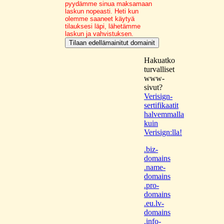
pyydämme sinua maksamaan
laskun nopeasti. Heti kun
olemme saaneet käytyä
tilauksesi läpi, lähetämme
laskun ja vahvistuksen.
Hakuatko
turvalliset
www-
sivut?
Verisign-
sertifikaatit
halvemmalla
kuin
Verisign:lla!
.biz-
domains
.name-
domains
.pro-
domains
.eu.lv-
domains
.info-