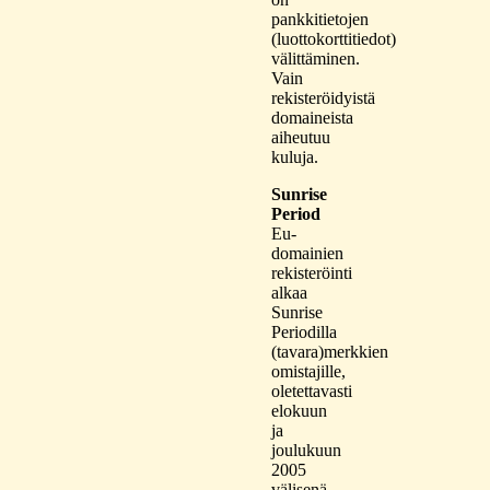
pankkitietojen
(luottokorttitiedot)
välittäminen.
Vain
rekisteröidyistä
domaineista
aiheutuu
kuluja.
Sunrise
Period
Eu-
domainien
rekisteröinti
alkaa
Sunrise
Periodilla
(tavara)merkkien
omistajille,
oletettavasti
elokuun
ja
joulukuun
2005
välisenä