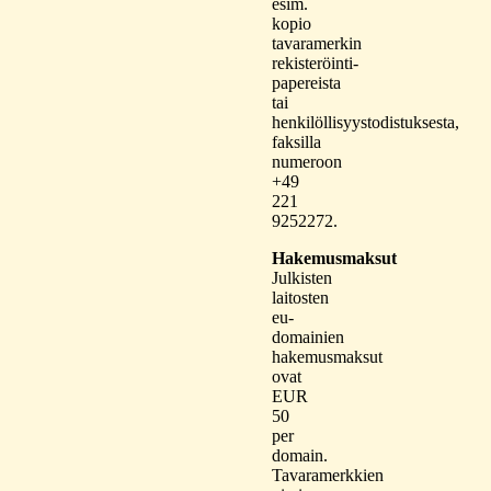
esim.
kopio
tavaramerkin
rekisteröinti-
papereista
tai
henkilöllisyystodistuksesta,
faksilla
numeroon
+49
221
9252272.
Hakemusmaksut
Julkisten
laitosten
eu-
domainien
hakemusmaksut
ovat
EUR
50
per
domain.
Tavaramerkkien