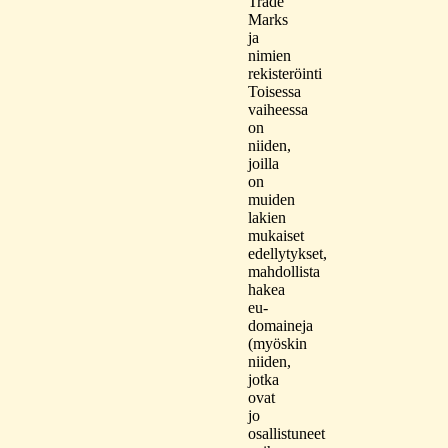
Trade
Marks
ja
nimien
rekisteröinti
Toisessa
vaiheessa
on
niiden,
joilla
on
muiden
lakien
mukaiset
edellytykset,
mahdollista
hakea
eu-
domaineja
(myöskin
niiden,
jotka
ovat
jo
osallistuneet