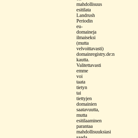
mahdollisuus
esitilata
Landrush
Periodin
eu-
domaineja
ilmaiseksi
(mutta
velvoittavasti)
domainregistry.de:n
kautta.
Valitettavasti
emme
voi
taata
tietyn
tai
tiettyjen
domainien
saatavuutta,
mutta
esitilaaminen
parantaa
mahdollisuuksiasi
saada