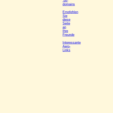
.us-
domains
Empfehlen
Sie
diese
Seite
an
Ihre
Freunde
Interessante
Aero-
Links