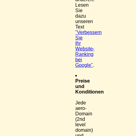
Lesen
Sie
dazu
unseren
Text
"Verbessern
Sie
Ihr
Website-
Ranking
bei
Google"
.
Preise
und
Konditionen
Jede
aero-
Domain
(2nd
level
domain)
und