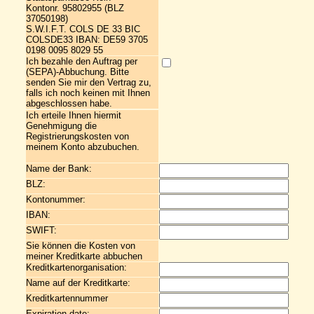
Kontonr. 95802955 (BLZ
37050198)
S.W.I.F.T. COLS DE 33 BIC
COLSDE33 IBAN: DE59 3705
0198 0095 8029 55
Ich bezahle den Auftrag per
(SEPA)-Abbuchung. Bitte
senden Sie mir den Vertrag zu,
falls ich noch keinen mit Ihnen
abgeschlossen habe.
Ich erteile Ihnen hiermit
Genehmigung die
Registrierungskosten von
meinem Konto abzubuchen.
Name der Bank:
BLZ:
Kontonummer:
IBAN:
SWIFT:
Sie können die Kosten von
meiner Kreditkarte abbuchen
Kreditkartenorganisation:
Name auf der Kreditkarte:
Kreditkartennummer
Expiration date: