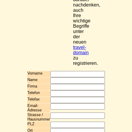
nachdenken,
auch
Ihre
wichtige
Begriffe
unter
der
neuen
travel-
domain
zu
registrieren.
Vorname
Name
Firma
Telefon
Telefax
Email-
Adresse
Strasse /
Hausnummer
PLZ
Ort