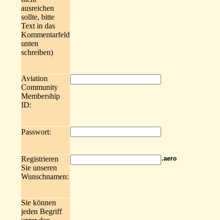
ausreichen
sollte, bitte
Text in das
Kommentarfeld
unten
schreiben)
Aviation
Community
Membership
ID:
Passwort:
Registrieren
.aero
Sie unseren
Wunschnamen:
Sie können
jeden Begriff