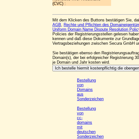
(CVC) :
Mit dem Klicken des Buttons bestätigen Sie, da
AGB
,
Rechte und Pflichten des Domaineigentü
Uniform Domain Name Dispute Resolution Polic
Policies der Registrierungsstellen gelesen habe
kennen und daß diese Dokumente zur Grundlag
Vertragsbeziehungen zwischen Secura GmbH un
Sie bestätigen ebenso den Registrierungsauftra
Domain(s), der bei erfolgreicher Registrierung 
je Domain und Jahr kosten wird.
Bestellung
von
Domains
aus
Sonderzeichen
Bestellung
von
cc-
domains
mit
deutschen
Sonderzeichen