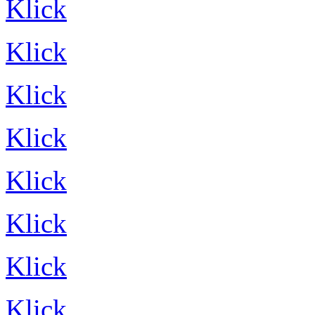
Klick
Klick
Klick
Klick
Klick
Klick
Klick
Klick