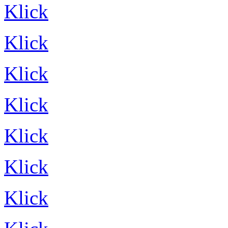
Klick
Klick
Klick
Klick
Klick
Klick
Klick