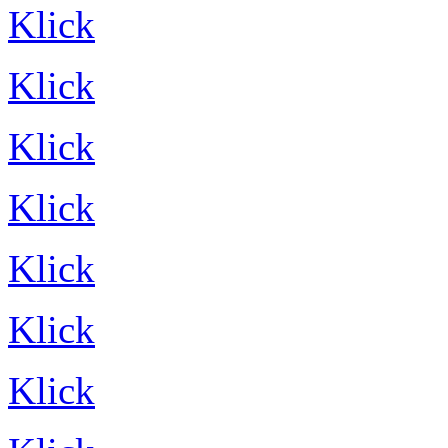
Klick
Klick
Klick
Klick
Klick
Klick
Klick