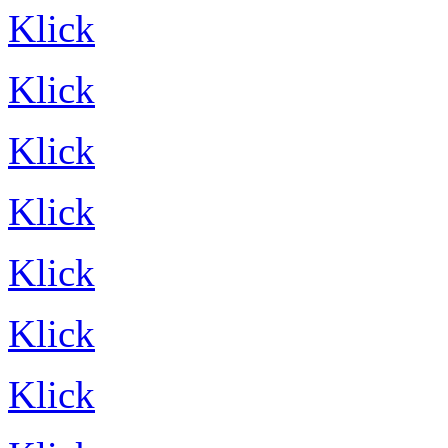
Klick
Klick
Klick
Klick
Klick
Klick
Klick