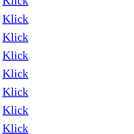
Klick
Klick
Klick
Klick
Klick
Klick
Klick
Klick