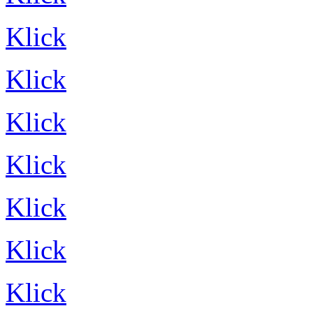
Klick
Klick
Klick
Klick
Klick
Klick
Klick