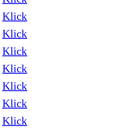
Klick
Klick
Klick
Klick
Klick
Klick
Klick