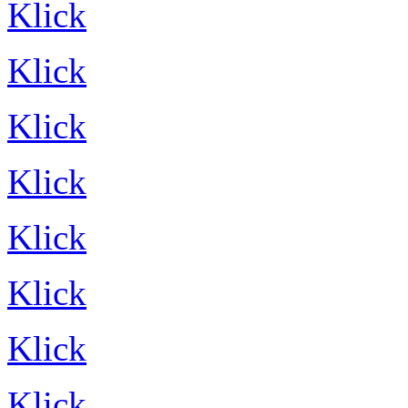
Klick
Klick
Klick
Klick
Klick
Klick
Klick
Klick