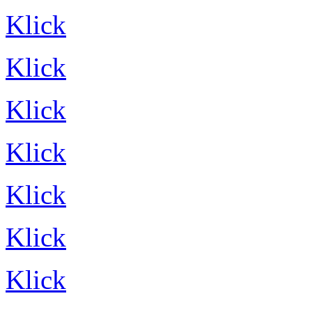
Klick
Klick
Klick
Klick
Klick
Klick
Klick