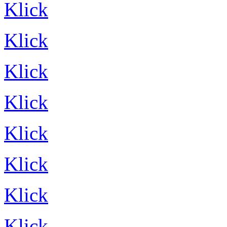
Klick
Klick
Klick
Klick
Klick
Klick
Klick
Klick