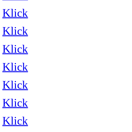
Klick
Klick
Klick
Klick
Klick
Klick
Klick