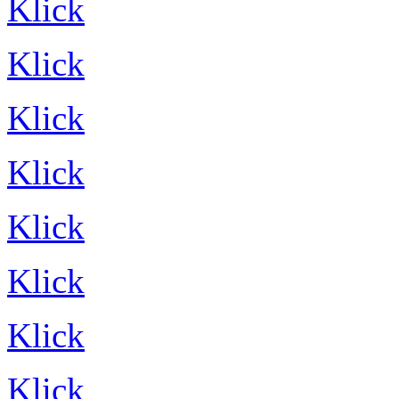
Klick
Klick
Klick
Klick
Klick
Klick
Klick
Klick