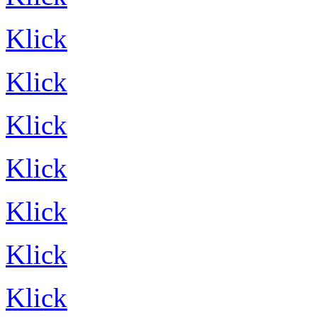
Klick
Klick
Klick
Klick
Klick
Klick
Klick