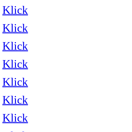
Klick
Klick
Klick
Klick
Klick
Klick
Klick