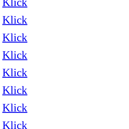
Klick
Klick
Klick
Klick
Klick
Klick
Klick
Klick