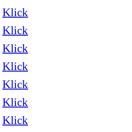
Klick
Klick
Klick
Klick
Klick
Klick
Klick