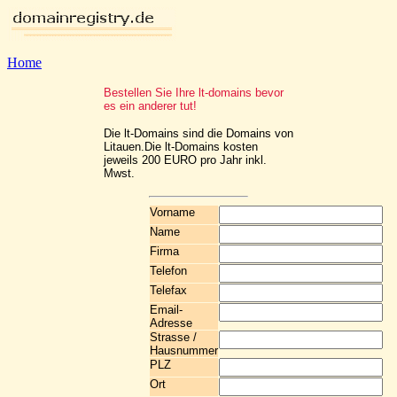
Home
Bestellen Sie Ihre lt-domains bevor
es ein anderer tut!
Die lt-Domains sind die Domains von
Litauen.Die lt-Domains kosten
jeweils 200 EURO pro Jahr inkl.
Mwst.
Vorname
Name
Firma
Telefon
Telefax
Email-
Adresse
Strasse /
Hausnummer
PLZ
Ort