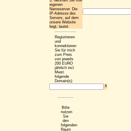
3. Nehmen Sie Ihre
eigenen
Nameserver. Die
IP-Adresse des
Servers, auf dem
unsere Website
liegt, lautet:
Registrieren
und
konnektieren
Sie für mich
zum Preis
von jeweils
200 EURO
jährlich incl.
Mwst.
folgende
Domain(s):
.lt
Bitte
nutzen
Sie
den
folgenden
Raum