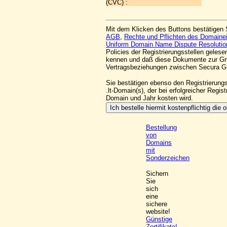
(CVC) :
Mit dem Klicken des Buttons bestätigen 
AGB
,
Rechte und Pflichten des Domaine
Uniform Domain Name Dispute Resolutio
Policies der Registrierungsstellen geles
kennen und daß diese Dokumente zur Gr
Vertragsbeziehungen zwischen Secura 
Sie bestätigen ebenso den Registrierung
.lt-Domain(s), der bei erfolgreicher Regis
Domain und Jahr kosten wird.
Bestellung
von
Domains
mit
Sonderzeichen
Sichern
Sie
sich
eine
sichere
website!
Günstige
Zertifikate!