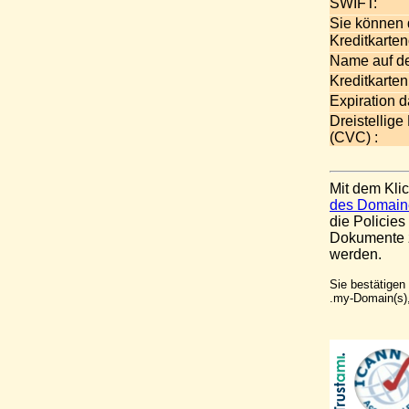
SWIFT:
Sie können 
Kreditkarten
Name auf der
Kreditkart
Expiration d
Dreistellige
(CVC) :
Mit dem Kli
des Domain
die Policie
Dokumente 
werden.
Sie bestätigen
.my-Domain(s),