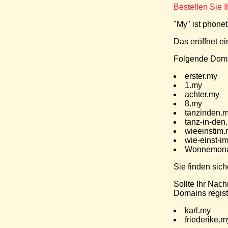
Bestellen Sie 
"My" ist phone
Das eröffnet e
Folgende Domai
erster.my
1.my
achter.my
8.my
tanzinden.
tanz-in-den
wieeinstim
wie-einst-i
Wonnemona
Sie finden sic
Sollte Ihr Nac
Domains regist
karl.my
friederike.m