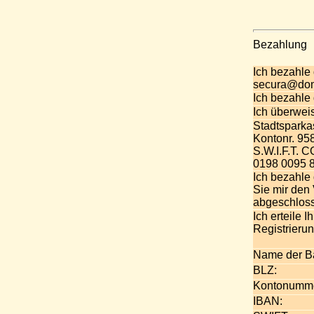
Bezahlung
Ich bezahle
secura@dom
Ich bezahle
Ich überwei
Stadtsparka
Kontonr. 9
S.W.I.F.T.
0198 0095 
Ich bezahle
Sie mir den 
abgeschlos
Ich erteile 
Registrieru
Name der B
BLZ:
Kontonumme
IBAN: