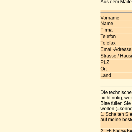
Aus dem Maifes
Vorname
Name
Firma
Telefon
Telefax
Email-Adresse
Strasse / Hau
PLZ
Ort
Land
Die technisch
nicht nötig, w
Bitte füllen Si
wollen (=konne
1. Schalten Si
auf meine bes
2. Ich bleibe b