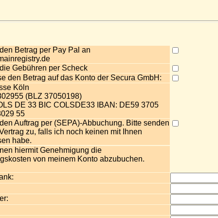
 den Betrag per Pay Pal an
ainregistry.de
 die Gebühren per Scheck
se den Betrag auf das Konto der Secura GmbH:
sse Köln
5802955 (BLZ 37050198)
 COLS DE 33 BIC COLSDE33 IBAN: DE59 3705
8029 55
 den Auftrag per (SEPA)-Abbuchung. Bitte senden
Vertrag zu, falls ich noch keinen mit Ihnen
sen habe.
Ihnen hiermit Genehmigung die
ngskosten von meinem Konto abzubuchen.
ank:
r: