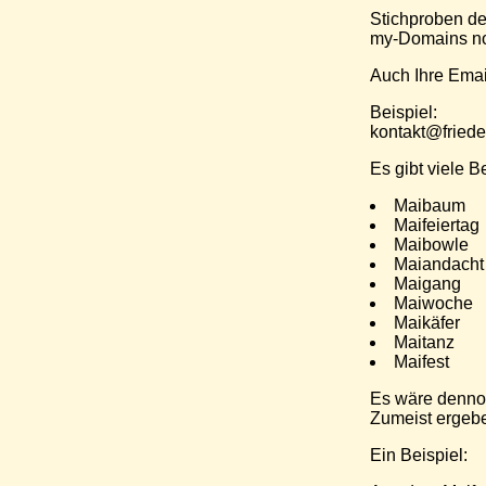
Stichproben de
my-Domains noc
Auch Ihre Emai
Beispiel:
kontakt@friede
Es gibt viele B
Maibaum
Maifeiertag
Maibowle
Maiandacht
Maigang
Maiwoche
Maikäfer
Maitanz
Maifest
Es wäre dennoc
Zumeist ergebe
Ein Beispiel: