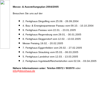
Messe- & Ausstellungsplan 2004/2005
Besuchen Sie uns auf der
2. Fertighaus Dingolfing vom 25.09. - 26.09.2004
4. Bau- & Energiesparmesse Passau vom 09.10. - 10.10.2004
9. Fertighaus Passau vom 22.01. - 23.01.2005
4. Fertighaus Regensburg vom 29.01. - 30.01.2005
8. Fertighaus Deggendorf vom 12.02. - 13.02.2005
Messe Freising 19.02. - 20.02.2005
7. Fertighaus Eggenfelden vom 26.02. - 27.02.2005
6. Fertighaus Straubing vom 05.03. - 06.03.2005
5. Fertighaus Landshut vom 12.03. - 13.03.2005
2. Fertighaus Ingolstadt/Reichertshofen vom 02.04. - 03.04.2005
Nähere Informationen unter: Telefon 09972 / 903970
oder
info@drevohaus.de