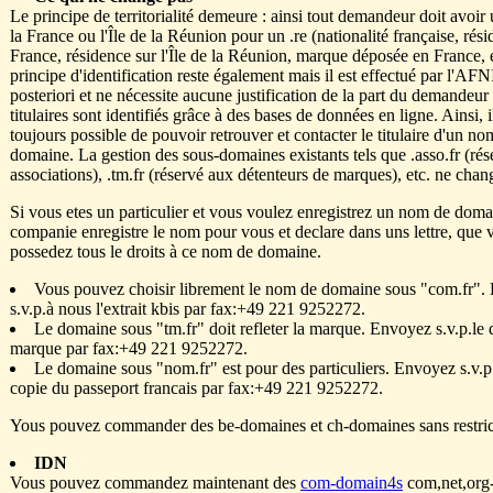
Le principe de territorialité demeure : ainsi tout demandeur doit avoir 
la France ou l'Île de la Réunion pour un .re (nationalité française, rés
France, résidence sur l'Île de la Réunion, marque déposée en France, e
principe d'identification reste également mais il est effectué par l'AF
posteriori et ne nécessite aucune justification de la part du demandeur 
titulaires sont identifiés grâce à des bases de données en ligne. Ainsi, i
toujours possible de pouvoir retrouver et contacter le titulaire d'un no
domaine. La gestion des sous-domaines existants tels que .asso.fr (ré
associations), .tm.fr (réservé aux détenteurs de marques), etc. ne chan
Si vous etes un particulier et vous voulez enregistrez un nom de doma
companie enregistre le nom pour vous et declare dans uns lettre, que 
possedez tous le droits à ce nom de domaine.
Vous pouvez choisir librement le nom de domaine sous "com.fr".
s.v.p.à nous l'extrait kbis par fax:+49 221 9252272.
Le domaine sous "tm.fr" doit refleter la marque. Envoyez s.v.p.l
marque par fax:+49 221 9252272.
Le domaine sous "nom.fr" est pour des particuliers. Envoyez s.v.p
copie du passeport francais par fax:+49 221 9252272.
Yous pouvez commander des be-domaines et ch-domaines sans restric
IDN
Vous pouvez commandez maintenant des
com-domain4s
com,net,org