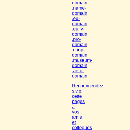
domain
.name-
domain
.eu-
domain
.eu.lv-
domain
.pro-
domain
.coop-
domain
.museum-
domain
.aero-
domain
Recommendez
s.v.p.
cette
pages
à
vos
amis
et
collegues