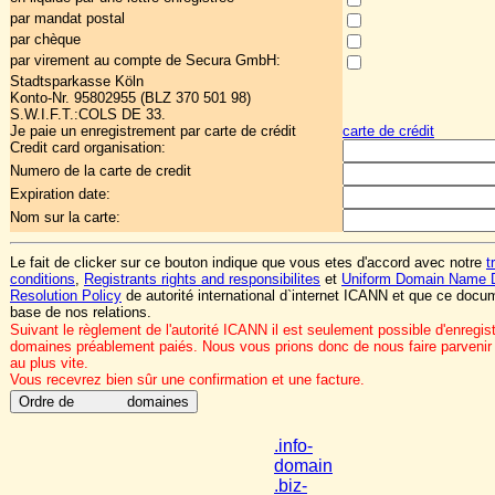
par mandat postal
par chèque
par virement au compte de Secura GmbH:
Stadtsparkasse Köln
Konto-Nr. 95802955 (BLZ 370 501 98)
S.W.I.F.T.:COLS DE 33.
Je paie un enregistrement par carte de crédit
carte de crédit
Credit card organisation:
Numero de la carte de credit
Expiration date:
Nom sur la carte:
Le fait de clicker sur ce bouton indique que vous etes d'accord avec notre
t
conditions
,
Registrants rights and responsibilites
et
Uniform Domain Name 
Resolution Policy
de autorité international d`internet ICANN et que ce docum
base de nos relations.
Suivant le règlement de l'autorité ICANN il est seulement possible d'enregis
domaines préablement paiés. Nous vous prions donc de nous faire parvenir
au plus vite.
Vous recevrez bien sûr une confirmation et une facture.
.info-
domain
.biz-