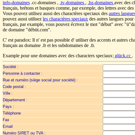
info-domaines
.cc-domaines ,
.tv-domaines
,
.bz-domaines
avec des c
français, brétons et basques comme, par exemple, des lettres avec des 
Vous pouvez utilisez aussi des charactères speciaux des
autres langue
pouvez aussi utilisez
les charactères speciaux
des autres langues pour
français, par example, vous pouvez écrivez le mot "début" avec "ü"d
de domaine "débüt.com".
C' est paradox: Il n' est pas possible d' utiliser des accents et autres ch
français au domaine .fr et les subdomaines de .fr.
Example pour une domaines avec des characters speciaux:
glück.cc
.
Société :
Personne à contacter :
Rue et numéro (siège social pour société) :
Code postal :
Ville :
Département :
Pays :
Téléphone
Fax
Email
Numéro SIRET ou TVA :