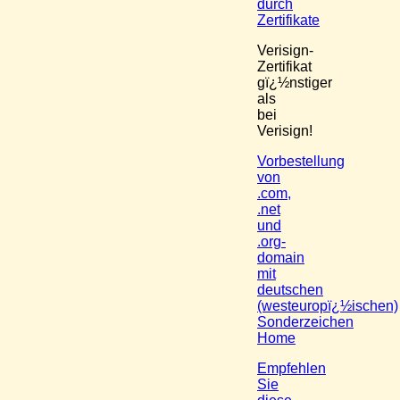
durch
Zertifikate
Verisign-
Zertifikat
gï¿½nstiger
als
bei
Verisign!
Vorbestellung
von
.com,
.net
und
.org-
domain
mit
deutschen
(westeuropï¿½ischen)
Sonderzeichen
Home
Empfehlen
Sie