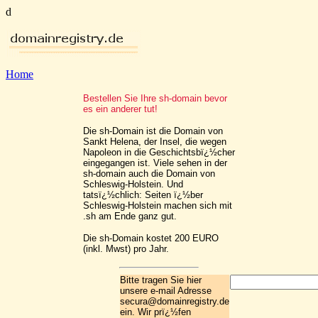
d
Home
Bestellen Sie Ihre sh-domain bevor
es ein anderer tut!
Die sh-Domain ist die Domain von
Sankt Helena, der Insel, die wegen
Napoleon in die Geschichtsbï¿½cher
eingegangen ist. Viele sehen in der
sh-domain auch die Domain von
Schleswig-Holstein. Und
tatsï¿½chlich: Seiten ï¿½ber
Schleswig-Holstein machen sich mit
.sh am Ende ganz gut.
Die sh-Domain kostet 200 EURO
(inkl. Mwst) pro Jahr.
Bitte tragen Sie hier
unsere e-mail Adresse
secura@domainregistry.de
ein. Wir prï¿½fen