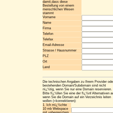
damit,dass diese
Bestellung von einem
menschlichen Wesen
stammt
Vorname
Name
Firma
Telefon
Telefax
Email-Adresse
Strasse / Hausnummer
PLZ
Ort
Land
Die technischen Angaben zu Ihrem Provider ode
bestehenden Domain/Subdomain sind nicht
nï¿½tig, wenn Sie nur eine Domain reservieren.
Bitte fï¿½llen Sie eine der fï¿½nf Alternativen a
wenn Sie die Domain auf ein Verzeichnis leiten
wollen (=konnektieren):
1. Ich mï¿½chte
10 mb Webspace
mit unbegrenztem