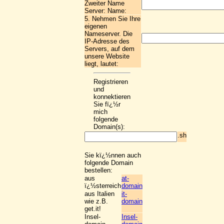
Zweiter Name
Server: Name:
5. Nehmen Sie Ihre
eigenen
Nameserver. Die
IP-Adresse des
Servers, auf dem
unsere Website
liegt, lautet:
Registrieren
und
konnektieren
Sie fï¿½r
mich
folgende
Domain(s):
.sh
Sie kï¿½nnen auch
folgende Domain
bestellen:
aus
at-
ï¿½sterreich
domain
aus Italien
it-
wie z.B.
domain
get.it!
Insel-
Insel-