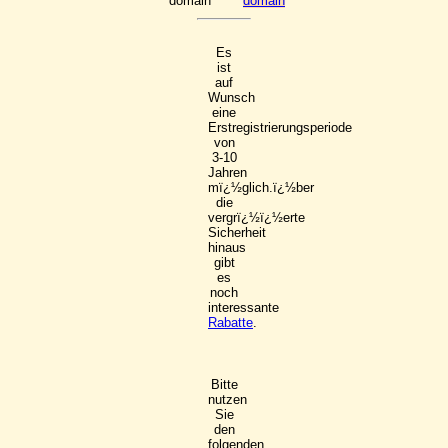
domain
domain
Es
ist
auf
Wunsch
eine
Erstregistrierungsperiode
von
3-10
Jahren
mï¿½glich.ï¿½ber
die
vergrï¿½ï¿½erte
Sicherheit
hinaus
gibt
es
noch
interessante
Rabatte
.
Bitte
nutzen
Sie
den
folgenden