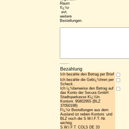
Raum
fï¿½r
evt.
weitere
Bestellungen.
Bezahlung
Ich bezahle den Betrag per Brief
Ich bezahle die Gebï¿½hren per
Scheck .
Ich ï¿½berweise den Betrag auf
das Konto der Secura GmbH:
Stadtsparkasse Kï¿½ln
Kontonr. 95802955 (BLZ
37050198)
Fï¿½r Bestellungen aus dem
Ausland ist neben Kontonr. und
BLZ noch die S.W.I.F.T.-Nr.
wichtig:
S.W.I.F.T. COLS DE 33