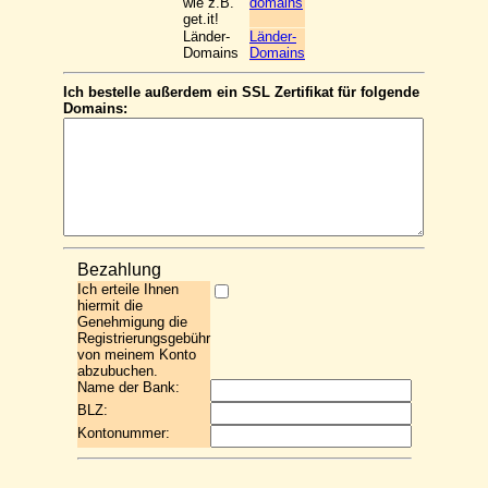
wie z.B.
domains
get.it!
Länder-
Länder-
Domains
Domains
Ich bestelle außerdem ein SSL Zertifikat für folgende
Domains:
Bezahlung
Ich erteile Ihnen
hiermit die
Genehmigung die
Registrierungsgebühr
von meinem Konto
abzubuchen.
Name der Bank:
BLZ:
Kontonummer: