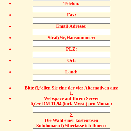
Telefon:
Fax:
Email-Adresse:
Straï¿½e,Hausnummer:
PLZ:
Ort:
Land:
Bitte fï¿½llen Sie eine der vier Alternativen aus:
1.
Webspace auf Ihrem Server
fï¿½r DM 11,94 (incl. Mwst.) pro Monat :
2.
Die Wahl einer kostenlosen
Subdomaen ï¿½berlasse ich Ihnen :