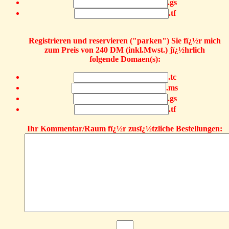
.gs
.tf
Registrieren und reservieren ("parken") Sie fï¿½r mich
zum Preis von 240 DM (inkl.Mwst.) jï¿½hrlich
folgende Domaen(s):
.tc
.ms
.gs
.tf
Ihr Kommentar/Raum fï¿½r zusï¿½tzliche Bestellungen: