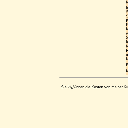
I
I
S
K
F
K
w
S
I
I
R
a
N
B
Sie kï¿½nnen die Kosten von meiner Kred