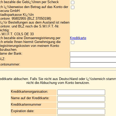
ch bezahle die Gebï¿½hren per Scheck
ch ï¿½berweise den Betrag auf das Konto der
Secura GmbH:
tadtsparkasse Kï¿½ln
ontonr. 95802955 (BLZ 37050198)
ï¿½r Bestellungen aus dem Ausland ist neben
ontonr. und BLZ noch die S.W.I.F.T.-Nr.
ichtig:
.W.I.F.T. COLS DE 33
ch bezahle eine Domaenregistrierung per
Kreditkarte
ch erteile Ihnen hiermit Genehmigung die
egistrierungskosten von meinem Konto
bzubuchen.
ame der Bank:
LZ:
Kontonummer:
itkarte abbuchen. Falls Sie nicht aus Deutschland oder ï¿½sterreich stamme
nicht die Abbuchung vom Konto benutzen.
Kreditkartenorganisation:
Name auf der Kreditkarte:
Kreditkartennummer
Expiration date: