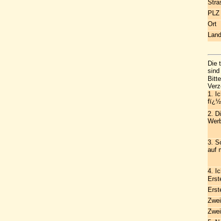
Stra
PLZ
Ort
Lan
Die 
sind
Bitt
Verz
1. I
fï¿½
2. D
Werb
3. S
auf 
4. I
Erst
Erst
Zwei
Zwei