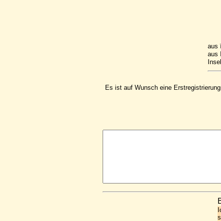
aus 
aus I
Inse
Es ist auf Wunsch eine Erstregistrierun
I
s