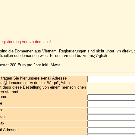
egistrierung von vn-domains!
ind die Domaenen aus Vietnam. Registrierungen sind nicht unter .vn direkt, 
ffiziellen subdomaenen wie z.B. com.vn und biz.vn mï¿½glich.
stet 200 Euro pro Jahr inkl. Mwst.
e tragen Sie hier unsere e-mail Adresse
ra@domainregistry.de ein. Wir prï¿½fen
t,dass diese Bestellung von einem menschlichen
en stammt
name
e
a
fon
fax
l-Adresse