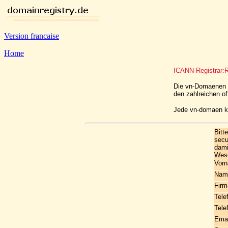
Version francaise
Home
ICANN-Registrar:R
Die vn-Domaenen s
den zahlreichen o
Jede vn-domaen ko
Bitt
secu
dami
Wes
Vor
Nam
Firm
Tele
Tele
Emai