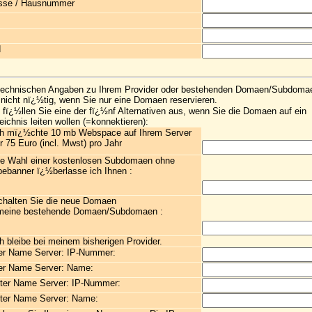
sse / Hausnummer
d
technischen Angaben zu Ihrem Provider oder bestehenden Domaen/Subdoma
 nicht nï¿½tig, wenn Sie nur eine Domaen reservieren.
e fï¿½llen Sie eine der fï¿½nf Alternativen aus, wenn Sie die Domaen auf ein
eichnis leiten wollen (=konnektieren):
ch mï¿½chte 10 mb Webspace auf Ihrem Server
r 75 Euro (incl. Mwst) pro Jahr
ie Wahl einer kostenlosen Subdomaen ohne
ebanner ï¿½berlasse ich Ihnen :
chalten Sie die neue Domaen
meine bestehende Domaen/Subdomaen :
ch bleibe bei meinem bisherigen Provider.
er Name Server: IP-Nummer:
er Name Server: Name:
ter Name Server: IP-Nummer:
ter Name Server: Name: