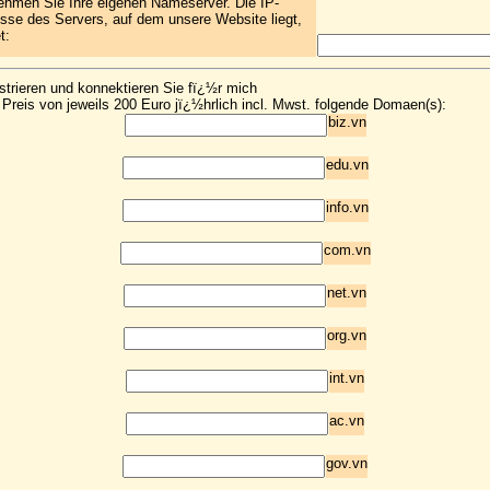
ehmen Sie Ihre eigenen Nameserver. Die IP-
sse des Servers, auf dem unsere Website liegt,
t:
strieren und konnektieren Sie fï¿½r mich
Preis von jeweils 200 Euro jï¿½hrlich incl. Mwst. folgende Domaen(s):
biz.vn
edu.vn
info.vn
com.vn
net.vn
org.vn
int.vn
ac.vn
gov.vn