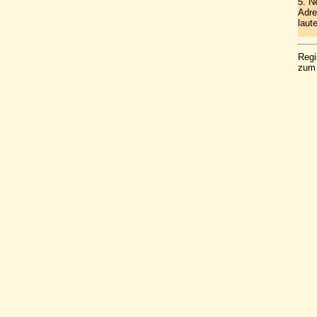
5. N
Adre
laute
Regi
zum 