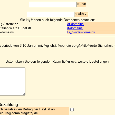
pro.vn
health.vn
Sie kï¿½nnen auch folgende Domaenen bestellen:
ï¿½sterreich
at-domains
talien wie z.B. get.it!
it-domains
l-domains
Lï¿½nder-domains
gsperiode von 3-10 Jahren mï¿½glich.ï¿½ber die vergrï¿½ï¿½erte Sicherheit 
Bitte nutzen Sie den folgenden Raum fï¿½r evt. weitere Bestellungen.
Bezahlung
ch bezahle den Betrag per PayPal an
ecura@domainregistry.de