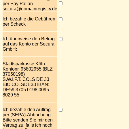
per Pay Pal an
secura@domainregistry.de
Ich bezahle die Gebühren
per Scheck
Ich überweise den Betrag
auf das Konto der Secura
GmbH:
Stadtsparkasse Köln
Kontonr. 95802955 (BLZ
37050198)
S.W.I.F.T. COLS DE 33
BIC COLSDE33 IBAN:
DE59 3705 0198 0095
8029 55
Ich bezahle den Auftrag
per (SEPA)-Abbuchung.
Bitte senden Sie mir den
Vertrag zu, falls ich noch