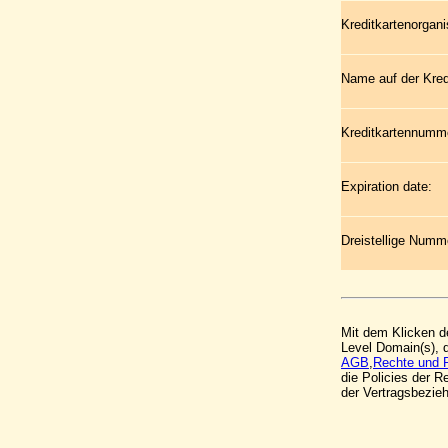
Kreditkartenorgani
Name auf der Kred
Kreditkartennumm
Expiration date:
Dreistellige Numme
Mit dem Klicken de
Level Domain(s), 
AGB
,
Rechte und 
die Policies der 
der Vertragsbezi