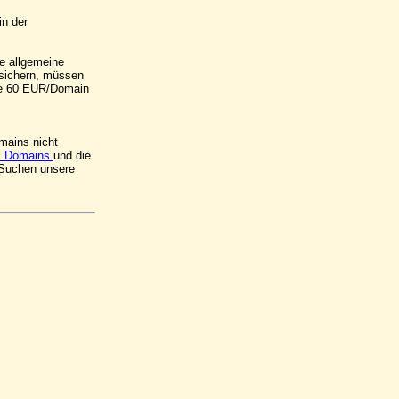
in der
ie allgemeine
 sichern, müssen
ase 60 EUR/Domain
mains nicht
l Domains
und die
 Suchen unsere