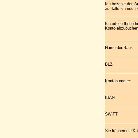
Ich bezahle den A
zu, falls ich noch
Ich erteile Ihnen
Konto abzubuchen
Name der Bank:
BLZ:
Kontonummer:
IBAN:
SWIFT:
Sie können die Ko