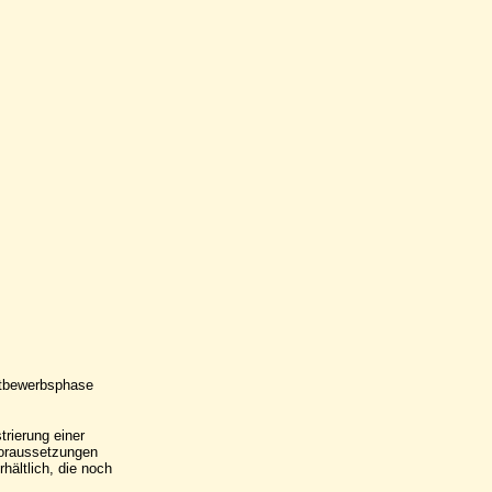
ettbewerbsphase
rierung einer
oraussetzungen
hältlich, die noch