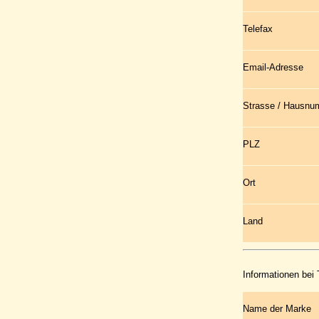
Telefax
Email-Adresse
Strasse / Hausn
PLZ
Ort
Land
Informationen bei
Name der Marke