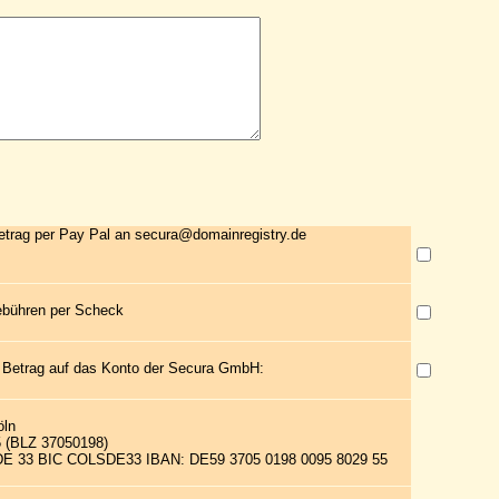
etrag per Pay Pal an secura@domainregistry.de
ebühren per Scheck
 Betrag auf das Konto der Secura GmbH:
öln
5 (BLZ 37050198)
 DE 33 BIC COLSDE33 IBAN: DE59 3705 0198 0095 8029 55