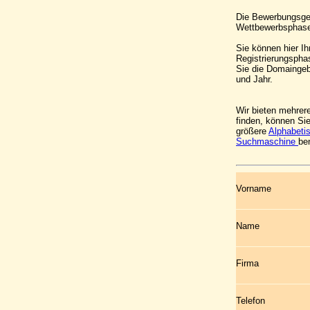
Die Bewerbungsgeb
Wettbewerbsphase 
Sie können hier Ih
Registrierungspha
Sie die Domaingeb
und Jahr.
Wir bieten mehrer
finden, können Si
größere
Alphabeti
Suchmaschine
be
Vorname
Name
Firma
Telefon