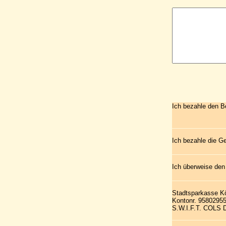
Ich bezahle den B
Ich bezahle die G
Ich überweise den
Stadtsparkasse K
Kontonr. 9580295
S.W.I.F.T. COLS