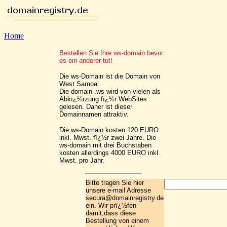
Home
Bestellen Sie Ihre ws-domain bevor
es ein anderer tut!
Die ws-Domain ist die Domain von
West Samoa.
Die domain .ws wird von vielen als
Abkï¿½rzung fï¿½r WebSites
gelesen. Daher ist dieser
Domainnamen attraktiv.
Die ws-Domain kosten 120 EURO
inkl. Mwst. fï¿½r zwei Jahre. Die
ws-domain mit drei Buchstaben
kosten allerdings 4000 EURO inkl.
Mwst. pro Jahr.
Bitte tragen Sie hier
unsere e-mail Adresse
secura@domainregistry.de
ein. Wir prï¿½fen
damit,dass diese
Bestellung von einem