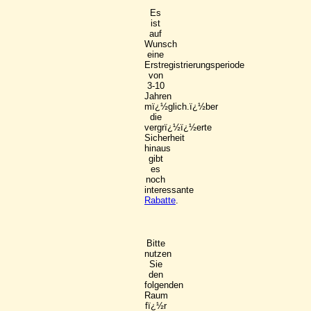
Es
ist
auf
Wunsch
eine
Erstregistrierungsperiode
von
3-10
Jahren
mï¿½glich.ï¿½ber
die
vergrï¿½ï¿½erte
Sicherheit
hinaus
gibt
es
noch
interessante
Rabatte
.
Bitte
nutzen
Sie
den
folgenden
Raum
fï¿½r