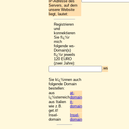
IP-Adresse des
Servers, auf dem
unsere Website
liegt, lautet:
Registrieren
und
konnektieren
Sie fï¿½r
mich
folgende ws-
Domain(s)
fï¿½r jeweils
120 EURO
(zwei Jahre):
.ws
Sie kï¿½nnen auch
folgende Domain
bestellen:
aus
at-
ï¿½sterreich
domain
aus Italien
it-
wie z.B.
domain
get.it!
Insel-
Insel-
domain
domain