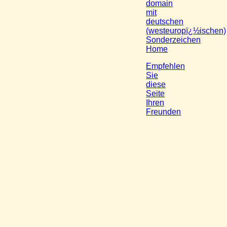
domain
mit
deutschen
(westeuropï¿½ischen)
Sonderzeichen
Home
Empfehlen
Sie
diese
Seite
Ihren
Freunden