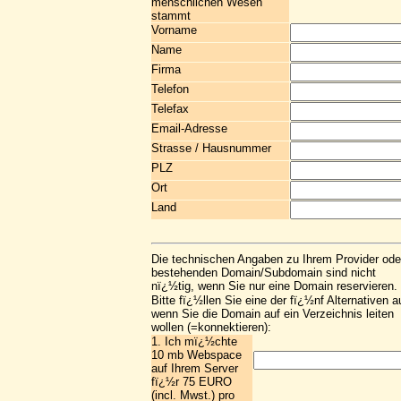
menschlichen Wesen
stammt
Vorname
Name
Firma
Telefon
Telefax
Email-Adresse
Strasse / Hausnummer
PLZ
Ort
Land
Die technischen Angaben zu Ihrem Provider ode
bestehenden Domain/Subdomain sind nicht
nï¿½tig, wenn Sie nur eine Domain reservieren.
Bitte fï¿½llen Sie eine der fï¿½nf Alternativen a
wenn Sie die Domain auf ein Verzeichnis leiten
wollen (=konnektieren):
1. Ich mï¿½chte
10 mb Webspace
auf Ihrem Server
fï¿½r 75 EURO
(incl. Mwst.) pro