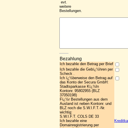
evt.
weitere
Bestellungen.
Bezahlung
Ich bezahle den Betrag per Brief
Ich bezahle die Gebï¿½hren per
Scheck .
Ich ï¿½berweise den Betrag auf
das Konto der Secura GmbH:
Stadtsparkasse Kï¿½ln
Kontonr. 95802955 (BLZ
37050198)
Fï¿½r Bestellungen aus dem
Ausland ist neben Kontonr. und
BLZ noch die S.W.I.F.T.-Nr.
wichtig:
S.W.I.F.T. COLS DE 33
Ich bezahle eine
Kreditka
Domainregistrierung per