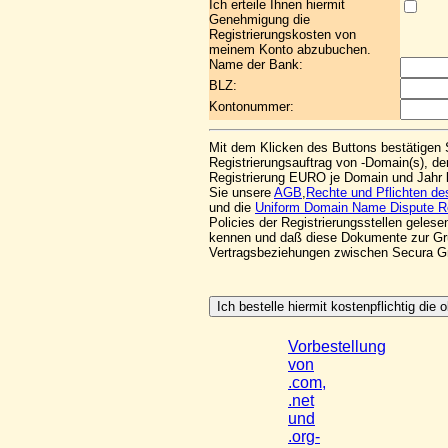
Ich erteile Ihnen hiermit
Genehmigung die
Registrierungskosten von
meinem Konto abzubuchen.
Name der Bank:
BLZ:
Kontonummer:
Mit dem Klicken des Buttons bestätigen 
Registrierungsauftrag von -Domain(s), der
Registrierung EURO je Domain und Jahr 
Sie unsere
AGB
,
Rechte und Pflichten d
und die
Uniform Domain Name Dispute Re
Policies der Registrierungsstellen geles
kennen und daß diese Dokumente zur Gr
Vertragsbeziehungen zwischen Secura 
Vorbestellung
von
.com,
.net
und
.org-