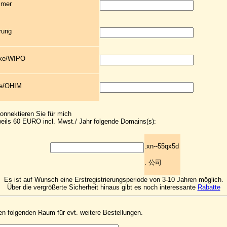
mmer
rung
rke/WIPO
ke/OHIM
konnektieren Sie für mich
eils 60 EURO incl. Mwst./ Jahr folgende Domains(s):
.xn--55qx5d
. 公司
Es ist auf Wunsch eine Erstregistrierungsperiode von 3-10 Jahren möglich.
Über die vergrößerte Sicherheit hinaus gibt es noch interessante
Rabatte
en folgenden Raum für evt. weitere Bestellungen.