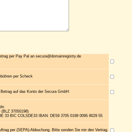
etrag per Pay Pal an secura@domainregistry.de
ebühren per Scheck
 Betrag auf das Konto der Secura GmbH:
öln
5 (BLZ 37050198)
 DE 33 BIC COLSDE33 IBAN: DE59 3705 0198 0095 8029 55
uftrag per (SEPA)-Abbuchung. Bitte senden Sie mir den Vertrag