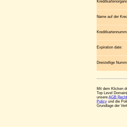
Kreditkartenorgani
Name auf der Kred
Kreditkartennumm
Expiration date:
Dreistellige Numme
Mit dem Klicken de
Top Level Domain(
unsere
AGB
,
Recht
Policy
und die Pol
Grundlage der Ve