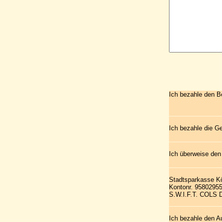
Ich bezahle den B
Ich bezahle die G
Ich überweise den
Stadtsparkasse K
Kontonr. 9580295
S.W.I.F.T. COLS
Ich bezahle den A