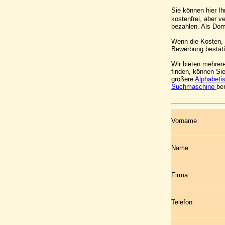
Sie können hier I
kostenfrei, aber 
bezahlen. Als Do
Wenn die Kosten, z
Bewerbung bestäti
Wir bieten mehrer
finden, können Si
größere
Alphabeti
Suchmaschine
be
Vorname
Name
Firma
Telefon