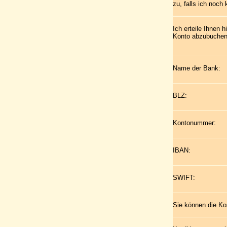
zu, falls ich noch
Ich erteile Ihnen
Konto abzubuchen
Name der Bank:
BLZ:
Kontonummer:
IBAN:
SWIFT:
Sie können die Ko