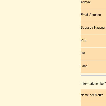
Telefax
Email-Adresse
Strasse / Hausn
PLZ
Ort
Land
Informationen bei
Name der Marke