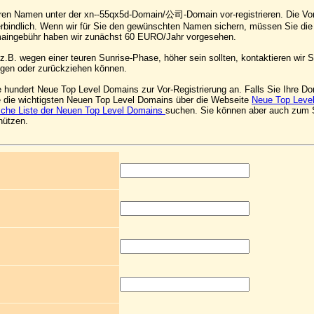
hren Namen unter der xn--55qx5d-Domain/公司-Domain vor-registrieren. Die Vor-
verbindlich. Wenn wir für Sie den gewünschten Namen sichern, müssen Sie di
maingebühr haben wir zunächst 60 EURO/Jahr vorgesehen.
.B. wegen einer teuren Sunrise-Phase, höher sein sollten, kontaktieren wir Si
gen oder zurückziehen können.
e hundert Neue Top Level Domains zur Vor-Registrierung an. Falls Sie Ihre Do
e die wichtigsten Neuen Top Level Domains über die Webseite
Neue Top Leve
sche Liste der Neuen Top Level Domains
suchen. Sie können aber auch zum
nützen.