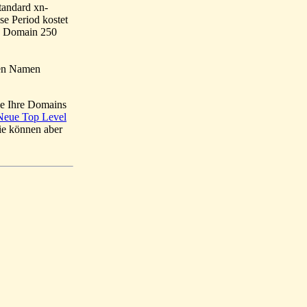
tandard xn-
se Period kostet
rd Domain 250
hten Namen
ie Ihre Domains
Neue Top Level
ie können aber