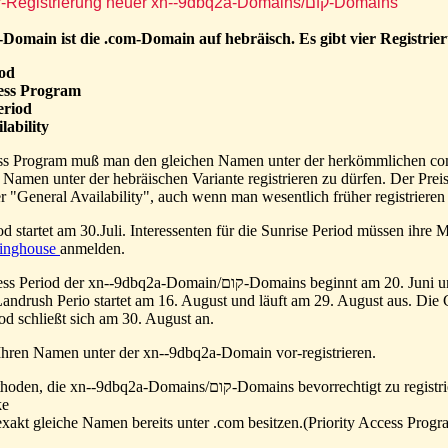
Kostenlose Vor-Registrierung neuer xn--9dbq2a-Domains/קום-Domains
Domain ist die .com-Domain auf hebräisch. Es gibt vier Registrie
iod
cess Program
eriod
lability
ess Program muß man den gleichen Namen unter der herkömmlichen 
 Namen unter der hebräischen Variante registrieren zu dürfen. Der Preis
r "General Availability", auch wenn man wesentlich früher registrieren 
od startet am 30.Juli. Interessenten für die Sunrise Period müssen ihre
ringhouse
anmelden.
xn--9dbq2a-Domain/קום-Domains beginnt am 20. Juni und geht bis zum
andrush Perio startet am 16. August und läuft am 29. August aus. Die 
od schließt sich am 30. August an.
Ihren Namen unter der xn--9dbq2a-Domain vor-registrieren.
Es gibt zwei Methoden, die xn--9dbq2a-Domains/קום-Domains bevorrechtigt zu re
ke
exakt gleiche Namen bereits unter .com besitzen.(Priority Access Progr