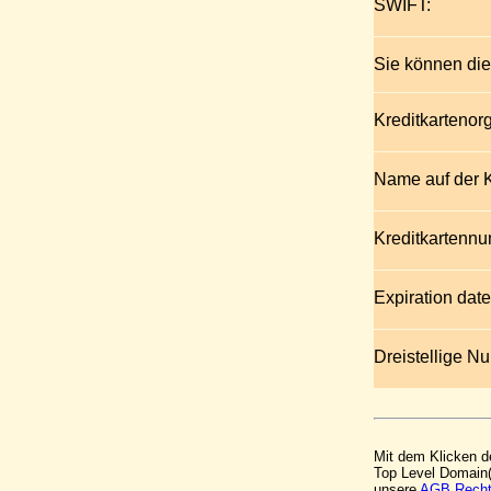
SWIFT:
Sie können die
Kreditkartenorg
Name auf der K
Kreditkartenn
Expiration date
Dreistellige Nu
Mit dem Klicken de
Top Level Domain(
unsere
AGB
,
Recht