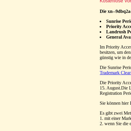
Die xn--9dbq2a-
Sunrise Per
Priority Ac
Landrush P
General Avai
Im Priority Acc
besitzen, um den
günstig wie in de
Die Sunrise Peri
Trademark Clea
Die Priority Access Period der 
15. August.Die L
Registration Peri
Sie können hier 
1. mit einer Mar
2. wenn Sie die 