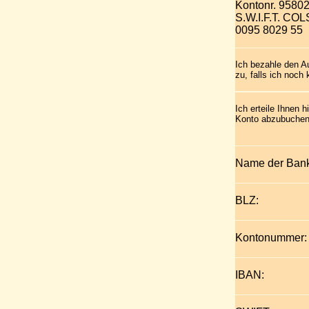
Kontonr. 9580
S.W.I.F.T. C
0095 8029 55
Ich bezahle den A
zu, falls ich noch
Ich erteile Ihnen
Konto abzubuchen
Name der Bank
BLZ:
Kontonummer:
IBAN: