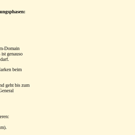
rungsphasen:
com-Domain
 ist genauso
darf.
 Marken beim
General
gistrieren:
am).