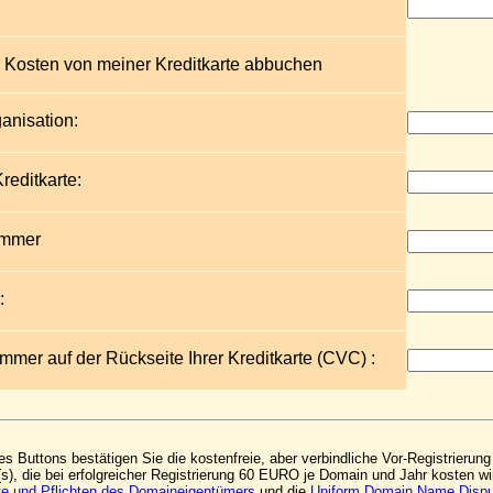
 Kosten von meiner Kreditkarte abbuchen
anisation:
reditkarte:
ummer
:
mmer auf der Rückseite Ihrer Kreditkarte (CVC) :
s Buttons bestätigen Sie die kostenfreie, aber verbindliche Vor-Registrieru
s), die bei erfolgreicher Registrierung 60 EURO je Domain und Jahr kosten w
e und Pflichten des Domaineigentümers
und die
Uniform Domain Name Dispu