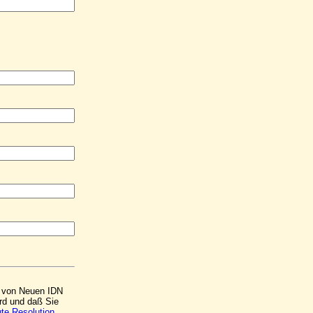
ng von Neuen IDN
ird und daß Sie
te Resolution