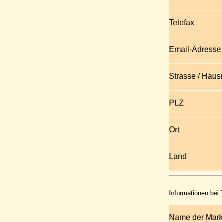
Telefax
Email-Adresse
Strasse / Hau
PLZ
Ort
Land
Informationen bei
Name der Mar