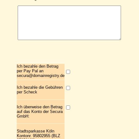
Ich bezahle den Betrag
per Pay Pal an
secura@domainregistry.de
Ich bezahle die Gebühren
per Scheck
Ich überweise den Betrag
auf das Konto der Secura
GmbH:
Stadtsparkasse Köln
Kontonr. 95802955 (BLZ