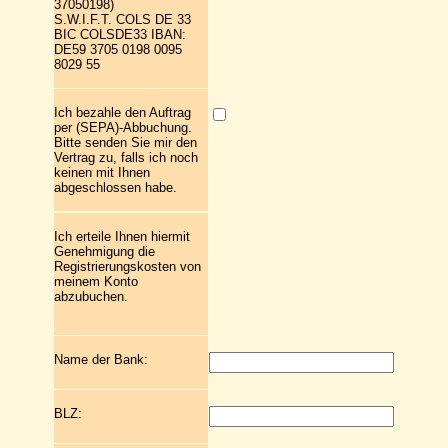
37050198)
S.W.I.F.T. COLS DE 33
BIC COLSDE33 IBAN:
DE59 3705 0198 0095
8029 55
Ich bezahle den Auftrag
per (SEPA)-Abbuchung.
Bitte senden Sie mir den
Vertrag zu, falls ich noch
keinen mit Ihnen
abgeschlossen habe.
Ich erteile Ihnen hiermit
Genehmigung die
Registrierungskosten von
meinem Konto
abzubuchen.
Name der Bank:
BLZ: