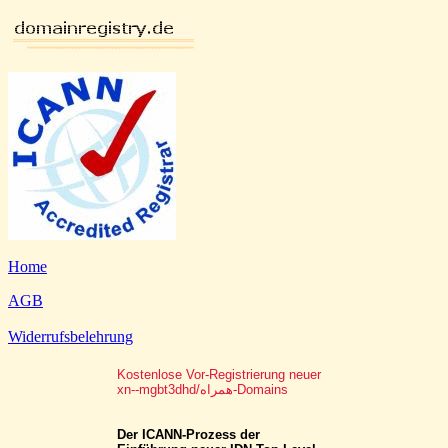
Home
AGB
Widerrufsbelehrung
Kostenlose Vor-Registrierung neuer
xn--mgbt3dhd/همراه-Domains
Der ICANN-Prozess der