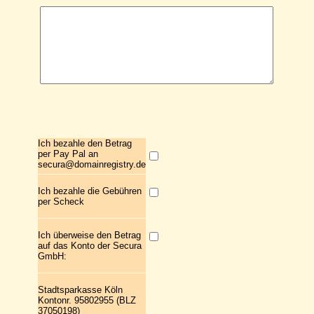
Ich bezahle den Betrag
per Pay Pal an
secura@domainregistry.de
Ich bezahle die Gebühren
per Scheck
Ich überweise den Betrag
auf das Konto der Secura
GmbH:
Stadtsparkasse Köln
Kontonr. 95802955 (BLZ
37050198)