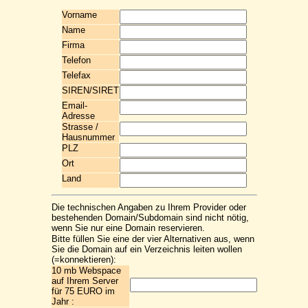
Vorname
Name
Firma
Telefon
Telefax
SIREN/SIRET
Email-
Adresse
Strasse /
Hausnummer
PLZ
Ort
Land
Die technischen Angaben zu Ihrem Provider oder
bestehenden Domain/Subdomain sind nicht nötig,
wenn Sie nur eine Domain reservieren.
Bitte füllen Sie eine der vier Alternativen aus, wenn
Sie die Domain auf ein Verzeichnis leiten wollen
(=konnektieren):
10 mb Webspace
auf Ihrem Server
für 75 EURO im
Jahr :