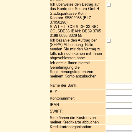
Ich überweise den Betrag auf
das Konto der Secura GmbH:
Stadtsparkasse Köln
Kontonr. 95802955 (BLZ
37050198)
S.W.I.F.T. COLS DE 33 BIC
COLSDE33 IBAN: DE59 3705
0198 0095 8029 55
Ich bezahle den Auftrag per
(SEPA)-Abbuchung. Bitte
senden Sie mir den Vertrag zu,
falls ich noch keinen mit Ihnen
abgeschlossen habe.
Ich erteile Ihnen hiermit
Genehmigung die
Registrierungskosten von
meinem Konto abzubuchen.
Name der Bank:
BLZ:
Kontonummer:
IBAN:
SWIFT:
Sie können die Kosten von
meiner Kreditkarte abbuchen
Kreditkartenorganisation: