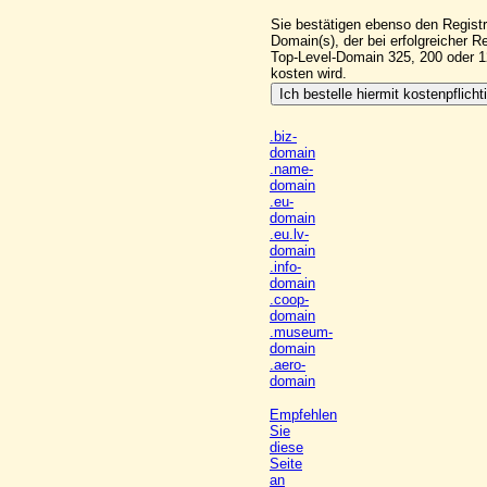
Sie bestätigen ebenso den Registr
Domain(s), der bei erfolgreicher Re
Top-Level-Domain 325, 200 oder 
kosten wird.
.biz-
domain
.name-
domain
.eu-
domain
.eu.lv-
domain
.info-
domain
.coop-
domain
.museum-
domain
.aero-
domain
Empfehlen
Sie
diese
Seite
an