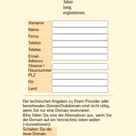
Jahre
lang
registrieren.
Vorname
Name
Firma
Telefon
Telefax
Email-
Adresse
Strasse /
Hausnummer
PLZ
Ort
Land
Die technischen Angaben zu Ihrem Provider oder
bestehenden Domain/Subdomain sind nicht nötig,
wenn Sie nur eine Domain reservieren.
Bitte füllen Sie eine der Alternativen aus, wenn Sie
die Domain auf ein Verzeichnis leiten wollen
(=konnektieren):
Schalten Sie die
neue Domain