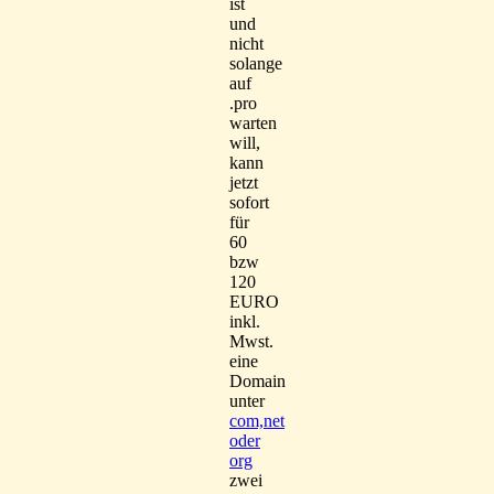
ist
und
nicht
solange
auf
.pro
warten
will,
kann
jetzt
sofort
für
60
bzw
120
EURO
inkl.
Mwst.
eine
Domain
unter
com,net
oder
org
zwei