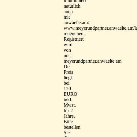
funktioniert
natürlich
auch
mit
anwaelte.am:
www.meyerundpartner.anwaelte.am/la
muenchen.
Registriert
wird
von
uns:
meyerundpartner.anwaelte.am.
Der
Preis
liegt
bei
120
EURO
inkl.
Mwst.
für 2
Jahre.
Bitte
bestellen
Sie