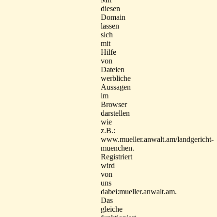
diesen
Domain
lassen
sich
mit
Hilfe
von
Dateien
werbliche
Aussagen
im
Browser
darstellen
wie
z.B.:
www.mueller.anwalt.am/landgericht-
muenchen.
Registriert
wird
von
uns
dabei:mueller.anwalt.am.
Das
gleiche